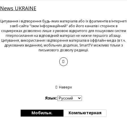
News UKRAINE
Цитування і відтворення будь-яких матеріалів або їх фрагментів в Інтернеті
з веб-сайта "Ізюм Інформаційний" або його каналів і сторінок в
соцмережах дозволено лише з умовою відкритого для пошукових систем
гіперпосилання на відповідний матеріал не нижче першого абзацу.
Цитування, використання і відтворення матеріалів в оффлайн-медіа (в т.ч.
друкованих виданнях), мобільних додатках, SmartTV можливо тільки з
письмового дозволу редакції.
Наверх
Язык:
Мобильн.
Компьютерная