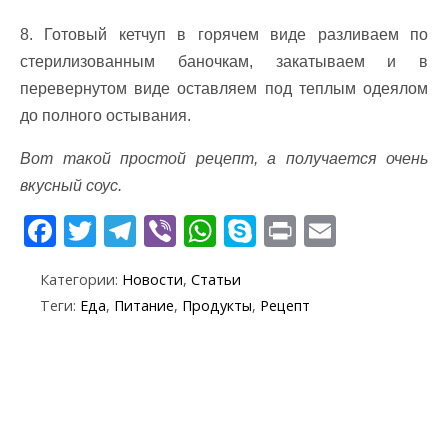
8. Готовый кетчуп в горячем виде разливаем по
стерилизованным баночкам, закатываем и в
перевернутом виде оставляем под теплым одеялом
до полного остывания.
Вот такой простой рецепт, а получается очень
вкусный соус.
F
T
T
Vi
W
S
Pr
E
ac
w
el
b
h
k
in
m
Категории:
Новости
,
Статьи
e
itt
e
er
at
y
t
ai
Теги:
Еда
,
Питание
,
Продукты
,
Рецепт
b
er
gr
s
p
l
o
a
A
e
o
m
p
k
p