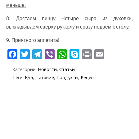
меньше.
8. Достаем пиццу Четыре сыра из духовки,
выкладываем сверху рукколу и сразу подаем к столу.
9. Приятного аппетита!
F
T
T
Vi
W
S
Pr
E
ac
w
el
b
h
k
in
m
Категории:
Новости
,
Статьи
e
itt
e
er
at
y
t
ai
Теги:
Еда
,
Питание
,
Продукты
,
Рецепт
b
er
gr
s
p
l
o
a
A
e
o
m
p
k
p