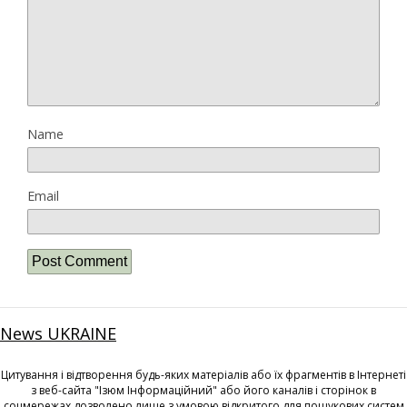
Name
Email
News UKRAINE
Цитування і відтворення будь-яких матеріалів або їх фрагментів в Інтернеті
з веб-сайта "Ізюм Інформаційний" або його каналів і сторінок в
соцмережах дозволено лише з умовою відкритого для пошукових систем