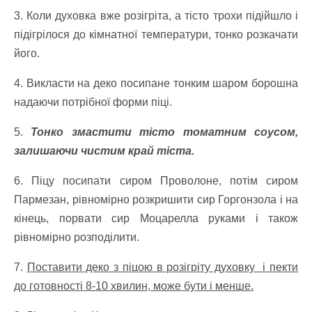
3. Коли духовка вже розігріта, а тісто трохи підійшло і
підігрілося до кімнатної температури, тонко розкачати
його.
4. Викласти на деко посипане тонким шаром борошна
надаючи потрібної форми піці.
5.
Тонко змастити тісто томатним соусом,
залишаючи чистим край тіста.
6. Піцу посипати сиром Проволоне, потім сиром
Пармезан, рівномірно розкришити сир Горгонзола і на
кінець, порвати сир Моцарелла руками і також
рівномірно розподілити.
7.
Поставити деко з піцою в розігріту духовку і пекти
до готовності 8-10 хвилин, може бути і менше.