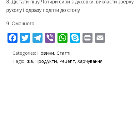
8. Дістати піцу Чотири сири з духовки, викласти зверху
руколу і одразу подпти до столу.
9. Смачного!
F
T
T
Vi
W
S
Pr
E
ac
w
el
b
h
k
in
m
Categories:
Новини
,
Статті
e
itt
e
er
at
y
t
ai
Tags:
Їжа
,
Продукти
,
Рецепт
,
Харчування
b
er
gr
s
p
l
o
a
A
e
o
m
p
k
p