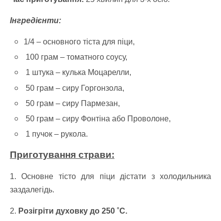
Інгредієнти:
1/4
–
основного тіста для піци,
100 грам
–
томатного соусу,
1 штука – кулька
Моцарелли,
50 грам
–
сиру Горгонзола,
50 грам
–
сиру Пармезан,
50 грам
–
сиру Фонтіна або Проволоне,
1 пучок – рукола.
Приготування страви:
1. Основне тісто для піци дістати з холодильника
заздалегідь.
2.
Розігріти духовку до 250 ˚С.