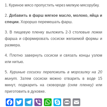
1. Куриное мясо пропустить через мелкую мясорубку.
2.
Добавить в фарш мягкое масло, молоко, яйца и
специи.
Хороршо перемешать фарш.
3. В пищевую пленку выложить 2-3 столовые ложки
фарша и сформировать сосиски желаемой формы и
размера.
4. Плотно завернуть сосиски и связать концы узлом
или нитью.
5.
Куриные сосиски переложить в морозилку на 20
минут.
Затем сосиски можно отварить в воде 15
минут, поджарить на сковороде
(сняв пленку)
или
приготовить в духовке.
F
T
T
Vi
W
S
Pr
E