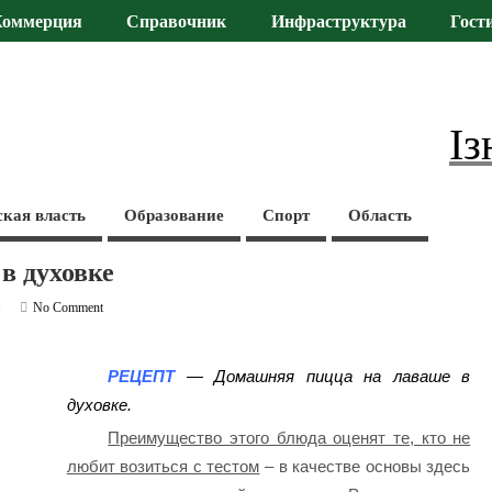
Коммерция
Справочник
Инфраструктура
Гост
Із
ская власть
Образование
Спорт
Область
в духовке
и
No Comment
РЕЦЕПТ
— Домашняя пицца на лаваше в
духовке.
Преимущество этого блюда оценят те, кто не
любит возиться с тестом
– в качестве основы здесь