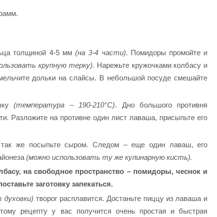
рамм.
льца толщиной 4-5 мм
(на 3-4 части)
. Помидоры промойте и
ользовать крупную терку).
Нарежьте кружочками колбасу и
змельчите дольки на слайсы. В небольшой посуде смешайте
овку
(температура – ​​190-210°C)
. Дно большого противня
и. Разложите на противне один лист лаваша, присыпьте его
 так же посыпьте сыром. Следом – еще один лаваш, его
майонеза
(можно использовать ту же кулинарную кисть).
басу, на свободное пространство – помидоры, чеснок и
оставьте заготовку запекаться.
 духовки)
творог расплавится. Достаньте пиццу из лаваша и
 этому рецепту у вас получится очень простая и быстрая