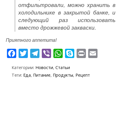
отфильтровали, можно хранить в
холодильнике в закрытой банке, и
следующий раз использовать
вместо дрожжевой закваски.
Приятного аппетита!
F
T
T
Vi
W
S
Pr
E
ac
w
el
b
h
k
in
m
Категории:
Новости
,
Статьи
e
itt
e
er
at
y
t
ai
Теги:
Еда
,
Питание
,
Продукты
,
Рецепт
b
er
gr
s
p
l
o
a
A
e
o
m
p
k
p