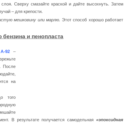
слоя. Сверху смазайте краской и дайте высохнуть. Затем
лучай – для крепости.
истую мешковину или марлю.
Этот способ хорошо работает
 бензина и пенопласта
А-92
–
азрежьте
. После
людайте,
ится на
до того
ородную
мешайте
мент. В результате получается самодельная
«эпоксидная