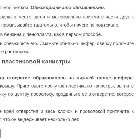
лочной щеткой.
Обезжирьте это обязательно.
овлю в месте щели и максимально прижмите части друг к
о промазывайте тщательно, чтобы ничего не подтекало.
з бензина и пенопласта, как в первом способе.
и обезжирьте его. Смажьте обильно шифер, сверху положите
те раствором.
 пластиковой канистры
гда отверстие образовалось на нижней волне шифера.
крышу. Приготовьте лоскуток пластика из канистры, выгните
ку по центру проволоку, продвиньте ее в отверстие, которое
 край отверстия и весь клочок и проволокой притяните к
, что он выдерживает несколько лет.
E