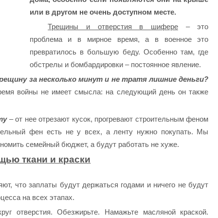
или в другом не очень доступном месте.
Трещины и отверстия в шифере
– это
проблема и в мирное время, а в военное это
превратилось в большую беду. Особенно там, где
обстрелы и бомбардировки – постоянное явление.
рещину за несколько минут и не тратя лишние деньги?
ремя войны не имеет смысла: на следующий день он также
ту
– от нее отрезают кусок, прогревают строительным феном
тельный фен есть не у всех, а ленту нужно покупать. Мы
ономить семейный бюджет, а будут работать не хуже.
щью ткани и краски
ряют, что заплаты будут держаться годами и ничего не будут
оцесса на всех этапах.
руг отверстия. Обезжирьте. Намажьте масляной краской.