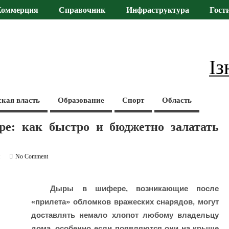
Коммерция
Справочник
Инфраструктура
Гост
Із
ская власть
Образование
Спорт
Область
: как быстро и бюджетно залатать
и
No Comment
Дыры в шифере, возникающие после
«прилета» обломков вражеских снарядов, могут
доставлять немало хлопот любому владельцу
дома, особенно если появляются они на крыше