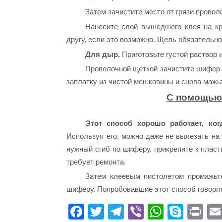
Затем зачистите место от грязи прово
Нанесите слой вышедшего клея на кр
другу, если это возможно. Щель обязательн
Для дыр.
Приготовьте густой раствор и
Проволочной щеткой зачистите шифер 
заплатку из чистой мешковины и снова мажь
С помощью
Этот способ хорошо работает, ко
Используя его, можно даже не вылезать на 
нужный сгиб по шиферу, прикрепите к пласти
требует ремонта.
Затем клеевым пистолетом промажьте
шиферу. Попробовавшие этот способ говорят
Fa
T
Te
Vi
W
S
Pr