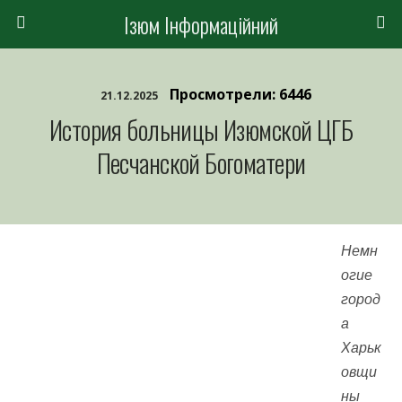
Ізюм Інформаційний
Просмотрели: 6446
21.12.2025
История больницы Изюмской ЦГБ
Песчанской Богоматери
Немн
огие
город
а
Харьк
овщи
ны