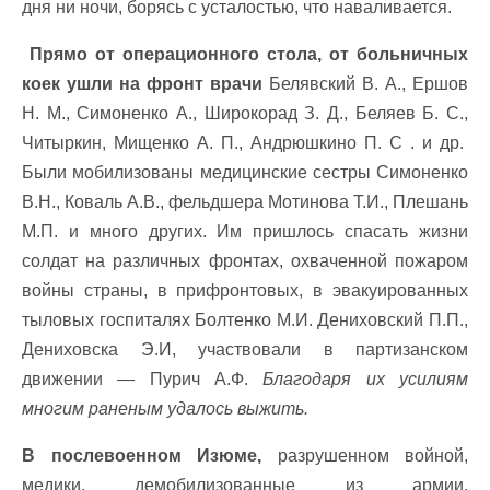
дня ни ночи, борясь с усталостью, что наваливается.
Прямо от операционного стола, от больничных
коек ушли на фронт врачи
Белявский В. А., Ершов
Н. М., Симоненко А., Широкорад З. Д., Беляев Б. С.,
Читыркин, Мищенко А. П., Андрюшкино П. С . и др.
Были мобилизованы медицинские сестры Симоненко
В.Н., Коваль А.В., фельдшера Мотинова Т.И., Плешань
М.П. и много других. Им пришлось спасать жизни
солдат на различных фронтах, охваченной пожаром
войны страны, в прифронтовых, в эвакуированных
тыловых госпиталях Болтенко М.И. Дениховский П.П.,
Дениховска Э.И, участвовали в партизанском
движении — Пурич А.Ф.
Благодаря их усилиям
многим раненым удалось выжить.
В послевоенном Изюме,
разрушенном войной,
медики, демобилизованные из армии,