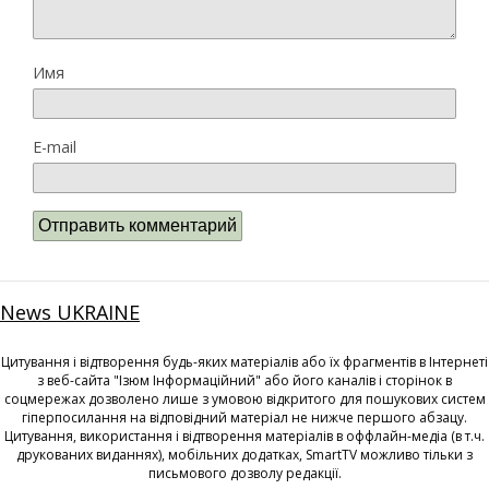
Имя
E-mail
News UKRAINE
Цитування і відтворення будь-яких матеріалів або їх фрагментів в Інтернеті
з веб-сайта "Ізюм Інформаційний" або його каналів і сторінок в
соцмережах дозволено лише з умовою відкритого для пошукових систем
гіперпосилання на відповідний матеріал не нижче першого абзацу.
Цитування, використання і відтворення матеріалів в оффлайн-медіа (в т.ч.
друкованих виданнях), мобільних додатках, SmartTV можливо тільки з
письмового дозволу редакції.