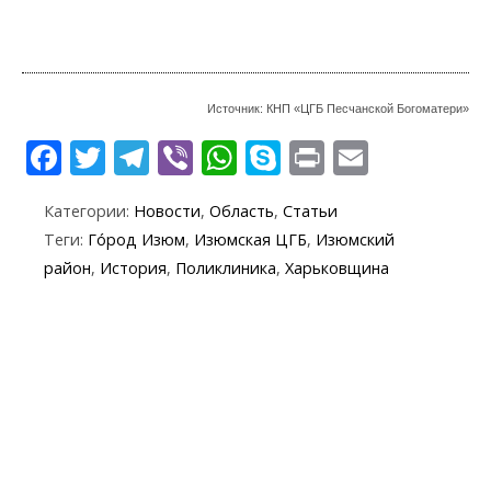
Источник: КНП «ЦГБ Песчанской Богоматери»
F
T
T
Vi
W
S
Pr
E
ac
w
el
b
h
k
in
m
Категории:
Новости
,
Область
,
Статьи
e
itt
e
er
at
y
t
ai
Теги:
Го́род Изюм
,
Изюмская ЦГБ
,
Изюмский
b
er
gr
s
p
l
район
,
История
,
Поликлиника
,
Харьковщина
o
a
A
e
o
m
p
k
p