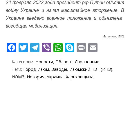
24 февраля 2022 года президент рф Путин объявил
войну Украине и начал масштабное вторжение. В
Украине введено военное положение и объявлена ​​
всеобщая мобилизация.
Источник: ИПЗ
F
T
T
Vi
W
S
Pr
E
ac
w
el
b
h
k
in
m
Категории:
Новости
,
Область
,
Справочник
e
itt
e
er
at
y
t
ai
Теги:
Го́род Изюм
,
Заводы
,
Изюмский ПЗ - (ИПЗ)
,
b
er
gr
s
p
l
ИОМЗ
,
История
,
Украина
,
Харьковщина
o
a
A
e
o
m
p
k
p