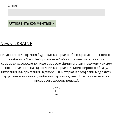
E-mail
News UKRAINE
Цитування і відтворення будь-яких матеріалів або їх фрагментів в Інтернеті
з веб-сайта "Ізюм Інформаційний" або його каналів і сторінок в
соцмережах дозволено лише з умовою відкритого для пошукових систем
гіперпосилання на відповідний матеріал не нижче першого абзацу.
Цитування, використання і відтворення матеріалів в оффлайн-медіа (в т.ч.
друкованих виданнях), мобільних додатках, SmartTV можливо тільки з
письмового дозволу редакції.