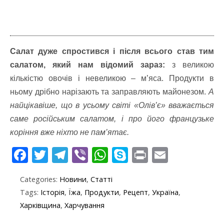
Салат дуже спростився і після всього став тим
салатом, який нам відомий зараз:
з великою
кількістю овочів і невеликою – м’яса. Продукти в
ньому дрібно нарізають та заправляють майонезом.
А
найцікавіше, що в усьому світі «Олів’є» вважається
саме російським салатом, і про його французьке
коріння вже ніхто не пам’ятає.
F
T
T
Vi
W
S
Pr
E
ac
w
el
b
h
k
in
m
Categories:
Новини
,
Статті
e
itt
e
er
at
y
t
ai
Tags:
Історія
,
Їжа
,
Продукти
,
Рецепт
,
Україна
,
b
er
gr
s
p
l
Харківщина
,
Харчування
o
a
A
e