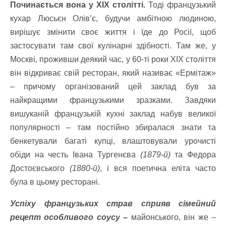
Починається вона у ХІХ столітті.
Тоді французький
кухар Люсьєн Олів’є, будучи амбітною людиною,
вирішує змінити своє життя і їде до Росії, щоб
застосувати там свої кулінарні здібності. Там же, у
Москві, проживши деякий час, у 60-ті роки XIX століття
він відкриває свій ресторан, який називає «Ермітаж»
– причому організований цей заклад був за
найкращими французькими зразками. Завдяки
вишуканій французькій кухні заклад набув великої
популярності – там постійно збиралася знати та
бенкетували багаті купці, влаштовували урочисті
обіди на честь Івана Тургенєва
(1879-й)
та Федора
Достоєвського
(1880-й)
, і вся поетична еліта часто
була в цьому ресторані.
Успіху французьких страв сприяв сімейний
рецепт особливого соусу –
майонського, він же –