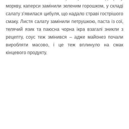
моркву, каперси замінили зеленим горошком, у складі
салату з’явилася цибуля, що надало страві гострішого
смаку. Листя салату замінили петрушкою, паста із сої,
телячий язик та паюсна чорна ікра взагалі зникли з
рецепту, соус теж змінився – адже майонез почали
виробляти масово, і це теж вплинуло на смак
кінцевого продукту.