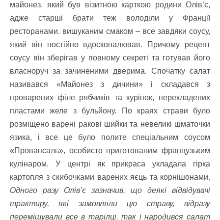
майонез, який був візитною карткою родини Олів’є,
адже старші брати теж володіли у Франції
ресторанами. вишуканим смаком – все завдяки соусу,
який він постійно вдосконалював. Причому рецепт
соусу він зберігав у повному секреті та готував його
власноруч за зачиненими дверима. Спочатку салат
називався «Майонез з дичини» і складався з
проварених філе рябчиків та куріпок, перекладених
пластами желе з бульйону. По краях страви було
розміщено варені ракові шийки та невеликі шматочки
язика, і все це було полите спеціальним соусом
«Провансаль», особисто приготованим французьким
кулінаром. У центрі як прикраса укладала гірка
картопля з скибочками варених яєць та корнішонами.
Одного разу Олів’є зазначив, що деякі відвідувачі
трактиру, які замовляли цю страву, відразу
перемішували все в тарілці. так і народився салат