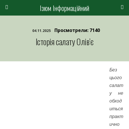
Ізюм Інформаційний
Просмотрели: 7140
04.11.2025
Історія салату Олів’є
Без
цього
салат
у не
обход
иться
практ
ично