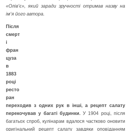
«Олів’є», який заради зручності отримав назву на
ім’я його автора.
Після
смерт
і
фран
цуза
в
1883
році
ресто
ран
переходив з одних рук в інші, а рецепт салату
перекочував у багаті будинки.
У 1904 році, після
багатьох спроб, кулінарам вдалося частково оновити
оригінальний рецепт салату завдяки оповіданням