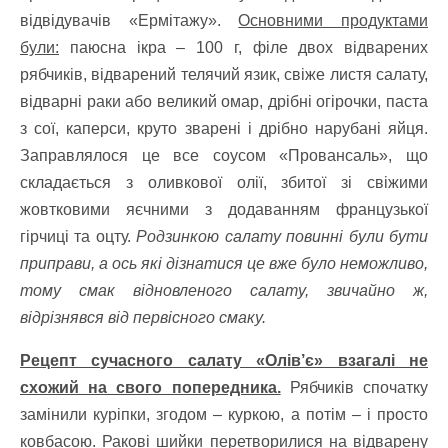
відвідувачів «Ермітажу».
Основними продуктами
були:
паюсна ікра – 100 г, філе двох відварених
рябчиків, відварений телячий язик, свіже листя салату,
відварні раки або великий омар, дрібні огірочки, паста
з сої, каперси, круто зварені і дрібно нарубані яйця.
Заправлялося це все соусом «Провансаль», що
складається з оливкової олії, збитої зі свіжими
жовтковими яєчними з додаванням французької
гірчиці та оцту.
Родзинкою салату повинні були бути
приправи, а ось які дізнатися це вже було неможливо,
тому смак відновленого салату, звичайно ж,
відрізнявся від первісного смаку.
Рецепт сучасного салату «Олів’є» взагалі не
схожий на свого попередника.
Рябчиків спочатку
замінили куріпки, згодом – куркою, а потім – і просто
ковбасою. Ракові шийки перетворилися на відварену