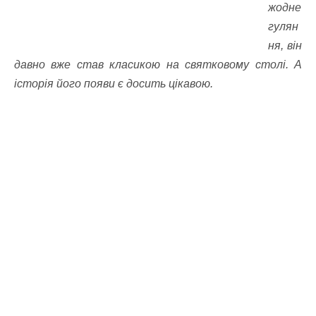
жодне
гулян
ня, він
давно вже став класикою на святковому столі. А
історія його появи є досить цікавою.