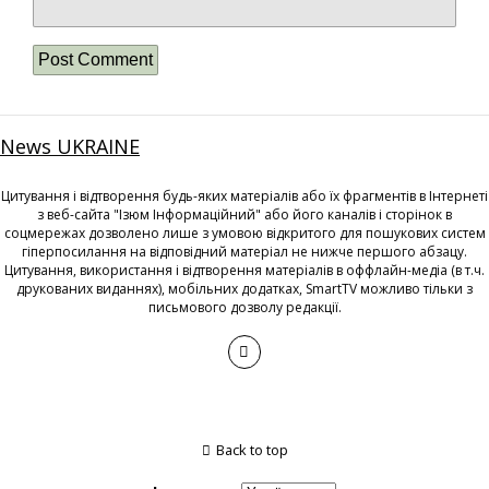
News UKRAINE
Цитування і відтворення будь-яких матеріалів або їх фрагментів в Інтернеті
з веб-сайта "Ізюм Інформаційний" або його каналів і сторінок в
соцмережах дозволено лише з умовою відкритого для пошукових систем
гіперпосилання на відповідний матеріал не нижче першого абзацу.
Цитування, використання і відтворення матеріалів в оффлайн-медіа (в т.ч.
друкованих виданнях), мобільних додатках, SmartTV можливо тільки з
письмового дозволу редакції.
Back to top