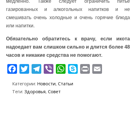
медленно. Также следует ограничить питье
газированных и алкогольных напитков и не
смешивать очень холодные и очень горячие блюда
или напитки.
Обязательно обратитесь к врачу, если икота
надоедает вам слишком сильно и длится более 48
часов и никакие средства не помогают.
F
T
T
Vi
W
S
Pr
E
ac
w
el
b
h
k
in
m
Категории:
Новости
,
Статьи
e
itt
e
er
at
y
t
ai
Теги:
Здоровья
,
Совет
b
er
gr
s
p
l
o
a
A
e
o
m
p
k
p