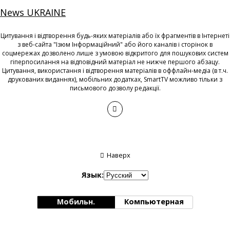
News UKRAINE
Цитування і відтворення будь-яких матеріалів або їх фрагментів в Інтернеті
з веб-сайта "Ізюм Інформаційний" або його каналів і сторінок в
соцмережах дозволено лише з умовою відкритого для пошукових систем
гіперпосилання на відповідний матеріал не нижче першого абзацу.
Цитування, використання і відтворення матеріалів в оффлайн-медіа (в т.ч.
друкованих виданнях), мобільних додатках, SmartTV можливо тільки з
письмового дозволу редакції.
Наверх
Язык:
Мобильн.
Компьютерная