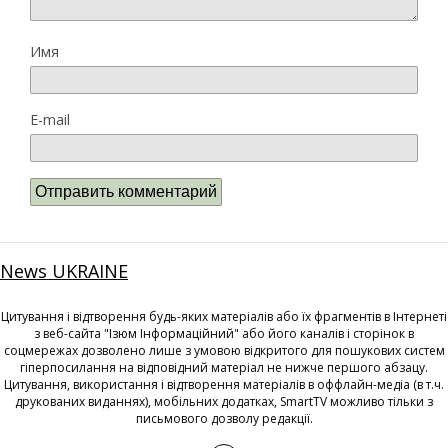
Имя
E-mail
News UKRAINE
Цитування і відтворення будь-яких матеріалів або їх фрагментів в Інтернеті
з веб-сайта "Ізюм Інформаційний" або його каналів і сторінок в
соцмережах дозволено лише з умовою відкритого для пошукових систем
гіперпосилання на відповідний матеріал не нижче першого абзацу.
Цитування, використання і відтворення матеріалів в оффлайн-медіа (в т.ч.
друкованих виданнях), мобільних додатках, SmartTV можливо тільки з
письмового дозволу редакції.