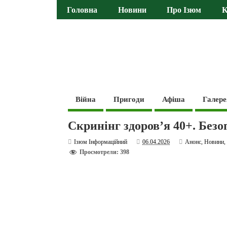
Головна
Новини
Про Ізюм
К
Війна
Пригоди
Афіша
Галере
Скринінг здоров’я 40+. Безоп
Ізюм Інформаційний
06.04.2026
Анонс
,
Новини
Просмотрели: 398