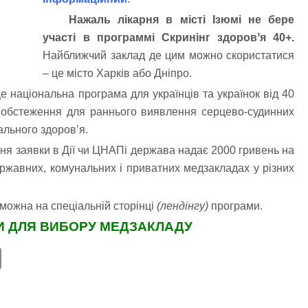
Нажаль лікарня в місті Ізюмі не бере
участі в программі Скринінг здоровʼя 40+.
Найближчий заклад де цим можно скористатися
– це місто Харків або Дніпро.
е національна програма для українців та українок від 40
і обстеження для раннього виявлення серцево-судинних
ального здоров’я.
ня заявки в Дії чи ЦНАПі держава надає 2000 гривень на
ржавних, комунальних і приватних медзакладах у різних
можна на спеціальній сторінці
(лендінгу)
програми.
 ДЛЯ ВИБОРУ МЕДЗАКЛАДУ
E
m
ail