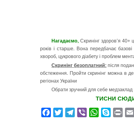
Нагадаємо,
Скринінг здоровʼя 40+ ц
років і старше. Вона передбачає базов
хвороб, цукрового діабету і проблем мент
Скринінг безоплатний:
після подан
обстеження. Пройти скринінг можна в де
регіонах України
Обрати зручний для себе медзаклад 
ТИСНИ СЮДИ
Fa
T
Te
Vi
W
S
Pr
ce
wi
le
be
ha
ky
in
bo
tte
gr
r
ts
pe
t