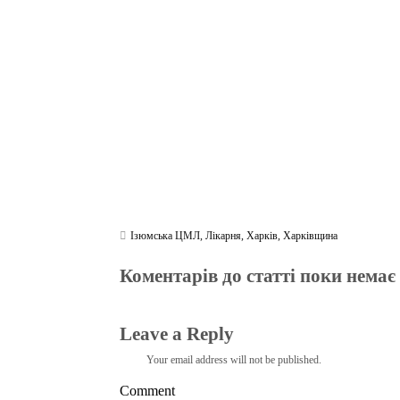
ok
r
a
A
m
pp
Ізюмська ЦМЛ
,
Лікарня
,
Харків
,
Харківщина
Коментарів до статті поки немає
Leave a Reply
Your email address will not be published.
Comment