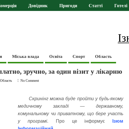
омерція
Довідник
Пригоди
Статті
Готелі
Із
я
Міська влада
Освіта
Спорт
Область
латно, зручно, за один візит у лікарню
,
Область
No Comment
Скринінг можна буде пройти у будь-якому
медичному закладі — державному,
комунальному чи приватному, що бере участь
у програмі.
Про це інформує
Ізюм
Інформаційний
.