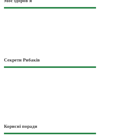
Моє здоров’я
Секрети Рибаків
Корисні поради