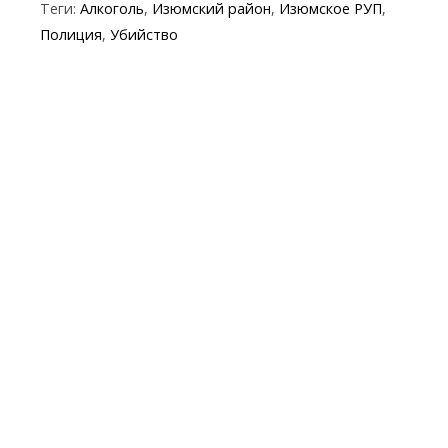
b
er
gr
s
p
l
Теги:
Алкоголь
,
Изюмский район
,
Изюмское РУП
,
o
a
A
e
Полиция
,
Убийство
o
m
p
k
p