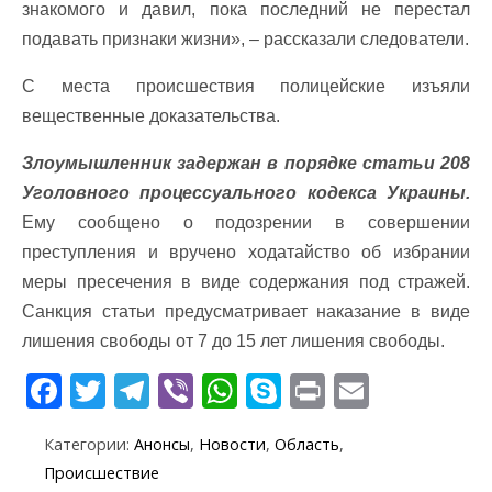
знакомого и давил, пока последний не перестал
подавать признаки жизни», – рассказали следователи.
С места происшествия полицейские изъяли
вещественные доказательства.
Злоумышленник задержан в порядке статьи 208
Уголовного процессуального кодекса Украины.
Ему сообщено о подозрении в совершении
преступления и вручено ходатайство об избрании
меры пресечения в виде содержания под стражей.
Санкция статьи предусматривает наказание в виде
лишения свободы от 7 до 15 лет лишения свободы.
F
T
T
Vi
W
S
Pr
E
ac
w
el
b
h
k
in
m
Категории:
Анонсы
,
Новости
,
Область
,
e
itt
e
er
at
y
t
ai
Происшествие