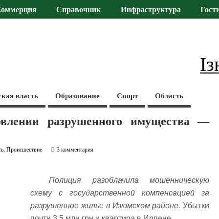
Коммерция
Справочник
Инфраструктура
Гост
Із
ская власть
Образование
Спорт
Область
овлении разрушенного имущества —
ть
,
Происшествие
3 комментария
Полиция разоблачила мошенническую
схему с государственной компенсацией за
разрушенное жилье в Изюмском районе.
Убытки
почти 3,5 млн грн и квартира в Ирпене.