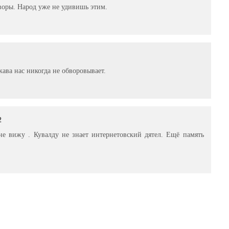
воры. Народ уже не удивишь этим.
жава нас никогда не обворовывает.
2
не вижу . Кувалду не знает интернетовский дятел. Ещё память