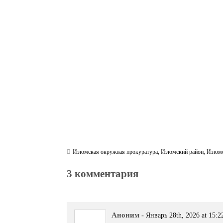
ce
wi
le
be
ha
ky
in
bo
tte
gr
r
ts
pe
t
ok
r
a
A
m
pp
Изюмская окружная прокуратура
,
Изюмский район
,
Изюм
3 комментария
Аноним
-
Январь 28th, 2026 at 15:2