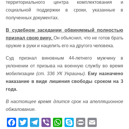
территориального центра комплектования и
социальной поддержки в сроки, указанные в
полученных документах.
В судебном заседании обвиняемый полностью
признал свою вину.
Он объяснил, что не готов брать
оружие в руки и нацелить его на другого человека.
Суд признал виновным 44-летнего мужчину в
уклонении от призыва на военную службу во время
мобилизации
(ст. 336 УК Украины).
Ему назначено
наказание в виде лишения свободы сроком на 3
года.
В настоящее время длится срок на апелляционное
обжалование.
F
T
T
Vi
W
S
Pr
E