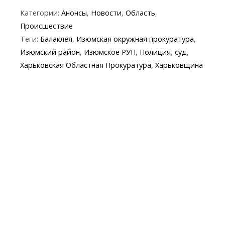
ac
w
el
b
h
k
in
m
Категории:
Анонсы
,
Новости
,
Область
,
e
itt
e
er
at
y
t
ai
Происшествие
b
er
gr
s
p
l
Теги:
Балаклея
,
Изюмская окружная прокуратура
,
o
a
A
e
Изюмский район
,
Изюмское РУП
,
Полиция
,
суд
,
o
m
p
Харьковская Областная Прокуратура
,
Харьковщина
k
p