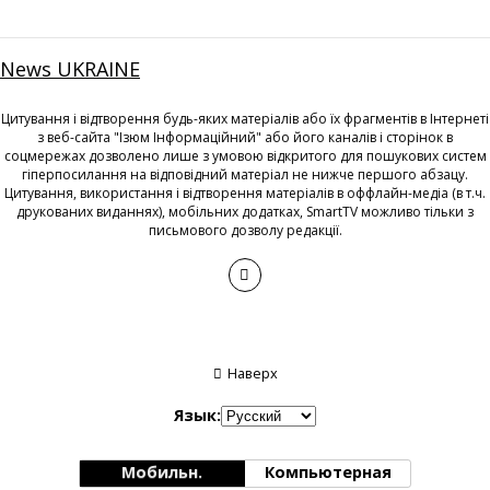
News UKRAINE
Цитування і відтворення будь-яких матеріалів або їх фрагментів в Інтернеті
з веб-сайта "Ізюм Інформаційний" або його каналів і сторінок в
соцмережах дозволено лише з умовою відкритого для пошукових систем
гіперпосилання на відповідний матеріал не нижче першого абзацу.
Цитування, використання і відтворення матеріалів в оффлайн-медіа (в т.ч.
друкованих виданнях), мобільних додатках, SmartTV можливо тільки з
письмового дозволу редакції.
Наверх
Язык:
Мобильн.
Компьютерная