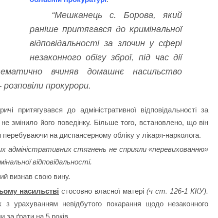
“Мешканець с. Борова, який
раніше притягався до кримінальної
відповідальності за злочин у сфері
незаконного обігу зброї, під час дії
тематично вчиняв домашнє насильство
– розповіли прокурори.
ричі притягувався до адміністративної відповідальності за
е змінило його поведінку. Більше того, встановлено, що він
ки перебуваючи на диспансерному обліку у лікаря-нарколога.
вих адміністративних стягнень не сприяли «перевихованню»
мінальної відповідальності.
ий визнав свою вину.
ьому насильстві
стосовно власної матері
(ч ст. 126-1 ККУ).
к з урахуванням невідбутого покарання щодо незаконного
и за ґрати на 5 років.