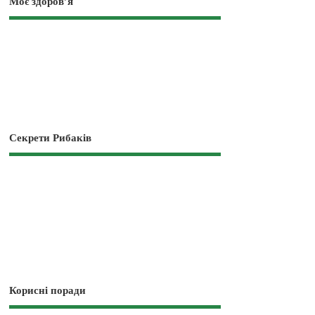
Моє здоров’я
Секрети Рибаків
Корисні поради