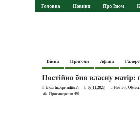
Головна
Новини
Про Ізюм
К
Війна
Пригоди
Афіша
Галере
Постійно бив власну матір: 
Ізюм Інформаційний
08.11.2023
Новини
,
Област
Просмотрели: 491