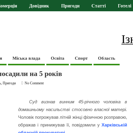
омерція
Довідник
Пригоди
Статті
Готелі
Із
я
Міська влада
Освіта
Спорт
Область
посадили на 5 років
ь
,
Пригоди
No Comment
Суд визнав винним 45-річного чоловіка в
домашньому насильстві стосовно власної матері.
Чоловік погрожував літній жінці фізичною розправою,
ображав і принижував її, повідомили у
Харківській
обласній прокуратурі
.