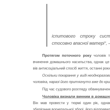
іспитового строку сис
стосовно власної матері”, 
Протягом поточного року
чоловік т
вчинення домашнього насильства, однак це н
вів антисоціальний спосіб життя, останні ро
Оскільки покарання у виді неодноразо
чоловіка, наразі його притягнуто вже до кри
Під час судового розгляду обвинувачен
Чоловіка визнали винним в домашн
Він мав провести у тюрмі один рік, одна
зберігання вогнепальної зброї, його відправил