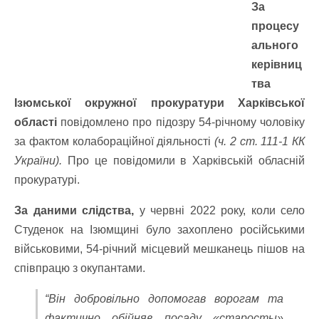
За
процесу
ального
керівниц
тва
Ізюмської окружної прокуратури Харківської
області
повідомлено про підозру 54-річному чоловіку
за фактом колабораційної діяльності
(ч. 2 ст. 111-1 КК
України).
Про це повідомили в
Харківській обласній
прокуратурі.
За даними слідства,
у червні 2022 року, коли село
Студенок на Ізюмщині було захоплено російськими
військовими, 54-річний місцевий мешканець пішов на
співпрацю з окупантами.
“Він добровільно допомогав ворогам та
фактично обійняв посаду «старосты»