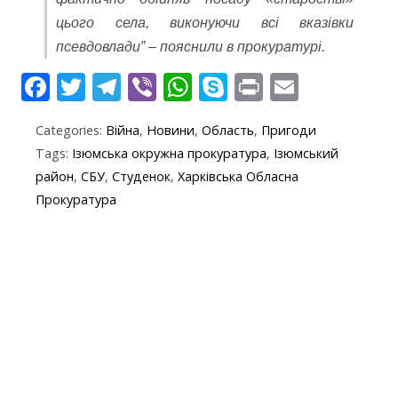
цього села, виконуючи всі вказівки
псевдовлади” – пояснили в прокуратурі.
F
T
T
Vi
W
S
Pr
E
ac
w
el
b
h
k
in
m
Categories:
Війна
,
Новини
,
Область
,
Пригоди
e
itt
e
er
at
y
t
ai
Tags:
Ізюмська окружна прокуратура
,
Ізюмський
b
er
gr
s
p
l
район
,
СБУ
,
Студенок
,
Харківська Обласна
o
a
A
e
Прокуратура
o
m
p
k
p