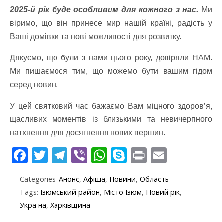
2025-й рік буде особливим для кожного з нас.
Ми
віримо, що він принесе мир нашій країні, радість у
Ваші домівки та нові можливості для розвитку.
Дякуємо, що були з нами цього року, довіряли НАМ.
Ми пишаємося тим, що можемо бути вашим гідом
серед новин.
У цей святковий час бажаємо Вам міцного здоров’я,
щасливих моментів із близькими та невичерпного
натхнення для досягнення нових вершин.
F
T
T
Vi
W
S
Pr
E
ac
w
el
b
h
k
in
m
Categories:
Анонс
,
Афіша
,
Новини
,
Область
e
itt
e
er
at
y
t
ai
Tags:
Ізюмський район
,
Місто Ізюм
,
Новий рік
,
b
er
gr
s
p
l
Україна
,
Харківщина
o
a
A
e