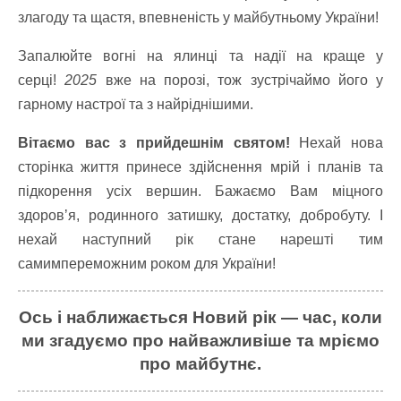
злагоду та щастя, впевненість у майбутньому України!
Запалюйте вогні на ялинці та надії на краще у
серці!
2025
вже на порозі, тож зустрічаймо його у
гарному настрої та з найріднішими.
Вітаємо вас з прийдешнім святом!
Нехай нова
сторінка життя принесе здійснення мрій і планів та
підкорення усіх вершин. Бажаємо Вам міцного
здоровʼя, родинного затишку, достатку, добробуту. І
нехай наступний рік стане нарешті тим
самимпереможним роком для України!
Ось і наближається Новий рік — час, коли
ми згадуємо про найважливіше та мріємо
про майбутнє.