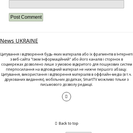
News UKRAINE
Цитування і відтворення будь-яких матеріалів або їх фрагментів в Інтернеті
з веб-сайта "Ізюм Інформаційний" або його каналів і сторінок в
соцмережах дозволено лише з умовою відкритого для пошукових систем
гіперпосилання на відповідний матеріал не нижче першого абзацу.
Цитування, використання і відтворення матеріалів в оффлайн-медіа (в т.ч.
друкованих виданнях), мобільних додатках, SmartTV можливо тільки з
письмового дозволу редакції.
Back to top