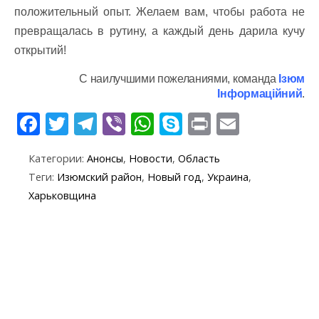
положительный опыт. Желаем вам, чтобы работа не
превращалась в рутину, а каждый день дарила кучу
открытий!
С наилучшими пожеланиями, команда
Ізюм
Інформаційний
.
F
T
T
Vi
W
S
Pr
E
ac
w
el
b
h
k
in
m
Категории:
Анонсы
,
Новости
,
Область
e
itt
e
er
at
y
t
ai
Теги:
Изюмский район
,
Новый год
,
Украина
,
b
er
gr
s
p
l
Харьковщина
o
a
A
e
o
m
p
k
p