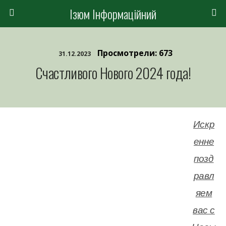
Ізюм Інформаційний
Просмотрели: 673
31.12.2023
Счастливого Нового 2024 года!
Искр
енне
позд
равл
яем
вас с