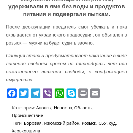
удерживали в яме без воды и продуктов
питания и подвергали пыткам.
После деоккупации предатель смог убежать и пока
скрывается от украинского правосудия, он объявлен в
розыск — мужчина будет судить заочно.
Санкция статьи предусматривает наказание в виде
лишения свободы сроком на пятнадцать лет или
пожизненного лишения свободы, с конфискацией
имущества.
F
T
T
Vi
W
S
Pr
E
ac
w
el
b
h
k
in
m
Категории:
Анонсы
,
Новости
,
Область
,
e
itt
e
er
at
y
t
ai
Происшествие
b
er
gr
s
p
l
Теги:
Боровая
,
Изюмский район
,
Розыск
,
СБУ
,
суд
,
o
a
A
e
Харьковщина