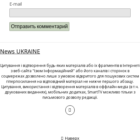
E-mail
News UKRAINE
Цитування і відтворення будь-яких матеріалів або їх фрагментів в Інтернеті
з веб-сайта "Ізюм Інформаційний" або його каналів і сторінок в
соцмережах дозволено лише з умовою відкритого для пошукових систем
гіперпосилання на відповідний матеріал не нижче першого абзацу.
Цитування, використання і відтворення матеріалів в оффлайн-медіа (в т.ч.
друкованих виданнях), мобільних додатках, SmartTV можливо тільки з
письмового дозволу редакції.
Наверх