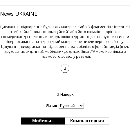
News UKRAINE
Цитування і відтворення будь-яких матеріалів або їх фрагментів в Інтернеті
з веб-сайта "Ізюм Інформаційний" або його каналів і сторінок в
соцмережах дозволено лише з умовою відкритого для пошукових систем
гіперпосилання на відповідний матеріал не нижче першого абзацу.
Цитування, використання і відтворення матеріалів в оффлайн-медіа (в т.ч.
друкованих виданнях), мобільних додатках, SmartTV можливо тільки з
письмового дозволу редакції.
Наверх
Язык:
Мобильн.
Компьютерная