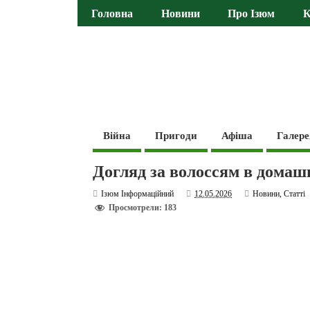
Головна
Новини
Про Ізюм
К
Війна
Пригоди
Афіша
Галере
Догляд за волоссям в домаш
Ізюм Інформаційний
12.05.2026
Новини
,
Статті
Просмотрели: 183