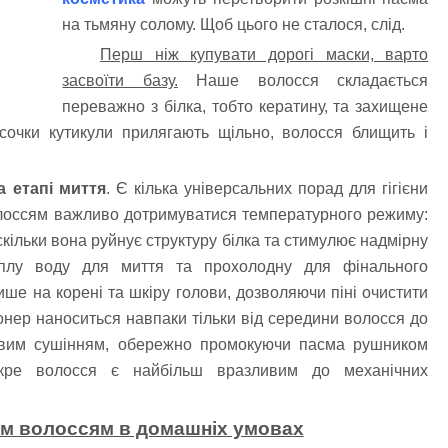
на тьмяну солому. Щоб цього не сталося, слід.
Перш ніж купувати дорогі маски, варто
засвоїти базу.
Наше волосся складається
переважно з білка, тобто кератину, та захищене
сочки кутикули прилягають щільно, волосся блищить і
 етапі миття
. Є кілька універсальних порад для гігієни
олоссям важливо дотримуватися температурного режиму:
кільки вона руйнує структуру білка та стимулює надмірну
теплу воду для миття та прохолодну для фінального
ше на корені та шкіру голови, дозволяючи піні очистити
іонер наноситься навпаки тільки від середини волосся до
ливим сушінням, обережно промокуючи пасма рушником
окре волосся є найбільш вразливим до механічних
им волоссям в домашніх умовах