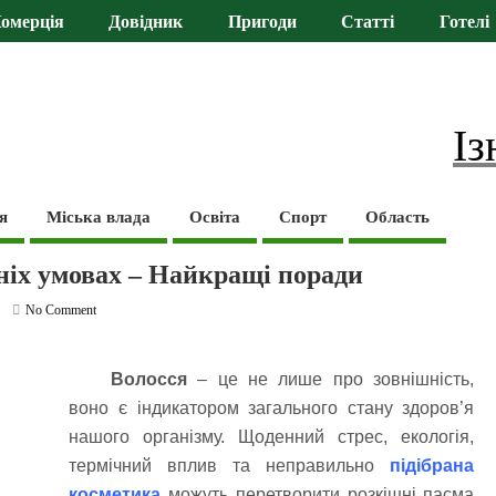
омерція
Довідник
Пригоди
Статті
Готелі
Із
я
Міська влада
Освіта
Спорт
Область
ніх умовах – Найкращі поради
No Comment
Волосся
– це не лише про зовнішність,
воно є індикатором загального стану здоров’я
нашого організму. Щоденний стрес, екологія,
термічний вплив та неправильно
підібрана
косметика
можуть перетворити розкішні пасма