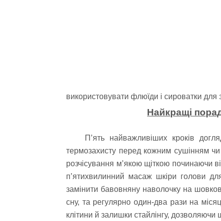
використовувати флюїди і сироватки для з
Найкращі порад
П’ять найважливіших кроків догл
термозахисту перед кожним сушінням чи 
розчісування м’якою щіткою починаючи від
п’ятихвилинний масаж шкіри голови для 
замінити бавовняну наволочку на шовкову 
сну, та регулярно один-два рази на місяц
клітини й залишки стайлінгу, дозволяючи 