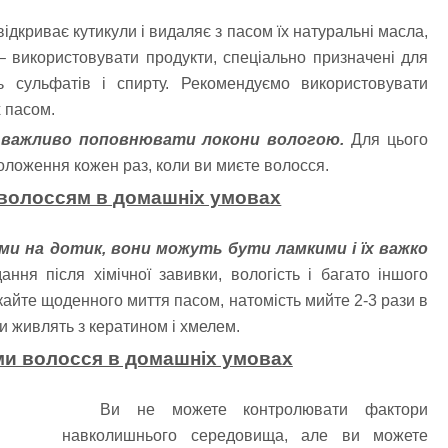
дкриває кутикули і видаляє з пасом їх натуральні масла,
 використовувати продукти, спеціально призначені для
ь сульфатів і спирту. Рекомендуємо використовувати
х пасом.
е важливо поповнювати локони вологою.
Для цього
ложення кожен раз, коли ви миєте волосся.
 волоссям в домашніх умовах
ми на дотик, вони можуть бути ламкими і їх важко
ня після хімічної завивки, вологість і багато іншого
айте щоденного миття пасом, натомість мийте 2-3 рази в
 живлять з кератином і хмелем.
ми волосся в домашніх умовах
Ви не можете контролювати фактори
навколишнього середовища, але ви можете