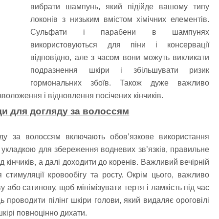
вибрати шампунь, який підійде вашому типу
локонів з низьким вмістом хімічних елементів.
Сульфати і парабени в шампунях
використовуються для піни і консервації
відповідно, але з часом вони можуть викликати
подразнення шкіри і збільшувати ризик
гормональних збоїв. Також дуже важливо
воложення і відновлення посічених кінчиків.
и для догляду за волоссям
яду за волоссям включають обов’язкове використання
укладкою для збереження водневих зв’язків, правильне
 кінчиків, а далі доходити до коренів. Важливий вечірній
стимуляції кровообігу та росту. Окрім цього, важливо
або сатинову, щоб мінімізувати тертя і ламкість під час
ь проводити пілінг шкіри голови, який видаляє ороговілі
шкірі повноцінно дихати.