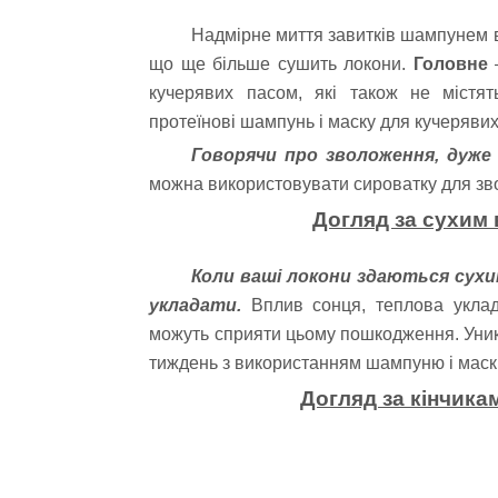
Надмірне миття завитків шампунем ві
що ще більше сушить локони.
Головне
–
кучерявих пасом, які також не містят
протеїнові шампунь і маску для кучеряви
Говорячи про зволоження, дуж
можна використовувати сироватку для зво
Догляд за сухим
Коли ваші локони здаються сухи
укладати.
Вплив сонця, теплова укладан
можуть сприяти цьому пошкодження. Уник
тиждень з використанням шампуню і маски
Догляд за кінчика