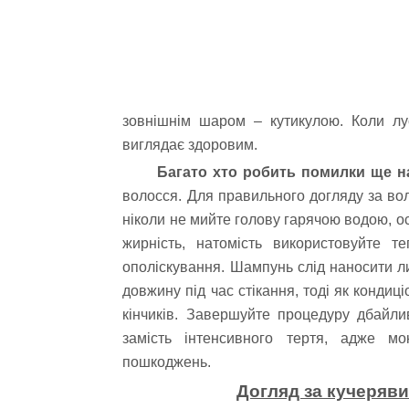
зовнішнім шаром – кутикулою. Коли лу
виглядає здоровим.
Багато хто робить помилки ще на
волосся. Для правильного догляду за в
ніколи не мийте голову гарячою водою, ос
жирність, натомість використовуйте 
ополіскування. Шампунь слід наносити ли
довжину під час стікання, тоді як кондиц
кінчиків. Завершуйте процедуру дбай
замість інтенсивного тертя, адже м
пошкоджень.
Догляд за кучеряв