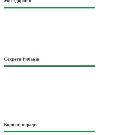
Моє здоров’я
Секрети Рибаків
Корисні поради