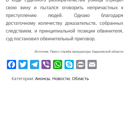
свою вину и пытался оговорить непричастных к
преступлению людей. Однако благодаря
достаточному количеству доказательств, собранных
следствием, и принципиальной позиции обвинителя,
суд постановил обвинительный приговор.
Источник: Пресс-служба прокуратуры Харьковской области
F
T
T
Vi
W
S
Pr
E
ac
w
el
b
h
k
in
m
Категории:
Анонсы
,
Новости
,
Область
e
itt
e
er
at
y
t
ai
b
er
gr
s
p
l
o
a
A
e
o
m
p
k
p