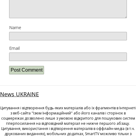
Name
Email
News UKRAINE
Цитування і відтворення будь-яких матеріалів або їх фрагментів в Інтернеті
з веб-сайта "Ізюм Інформаційний" або його каналів і сторінок в
соцмережах дозволено лише з умовою відкритого для пошукових систем
гіперпосилання на відповідний матеріал не нижче першого абзацу.
Цитування, використання і відтворення матеріалів в оффлайн-медіа (в т.ч.
друкованих виданнях), мобільних додатках, SmartTV можливо тільки з