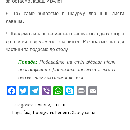
загортаємо лаваш у рулет.
8. Так само збираємо в шаурму два інші листи
лаваша.
9. Кладемо лаваші на мангал і запікаємо з двох сторін
до появи підсмаженої скоринки. Розрізаємо на дві
частини та подаємо до столу.
Порада:
Подавайте на стіл відразу після
приготування. Доповніть нарізкою зі свіжих
овочів, гілочкою томатів чері.
F
T
T
Vi
W
S
Pr
E
ac
w
el
b
h
k
in
m
Categories:
Новини
,
Статті
e
itt
e
er
at
y
t
ai
Tags:
Їжа
,
Продукти
,
Рецепт
,
Харчування
b
er
gr
s
p
l
o
a
A
e