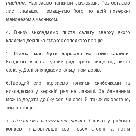
насіння.
Нарізаємо тонкими смужками.
Розгортаємо
лист лаваша і змащуємо його по всій поверхні
майонезом з часником.
4. Внизу викладаємо листя салату, зверху якого
кладемо декілька смужок солодкого перцю.
5.
Шинка має бути нарізана на тонкі слайси.
Кладемо їх в наступний ряд, трохи вище від листя
салату.
Далі викладаємо кільця помідорів.
6.Твердий сир нарізаємо тонкими скибочками та
викладаємо у верхній ряд на лаваші. За бажанням
можна додати дрібку солі чи спецій, таких як орегано,
тим’ян тощо.
7.
Починаємо скручувати лаваш.
Спочатку робимо
конверт, підгорнувши краї трьох сторін, а потім