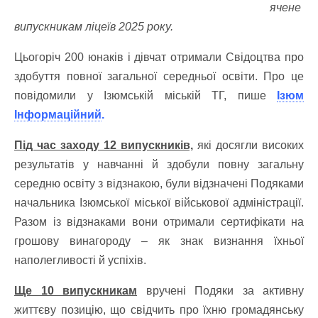
ячене
випускникам ліцеїв 2025 року.
Цьогоріч 200 юнаків і дівчат отримали Свідоцтва про
здобуття повної загальної середньої освіти. Про це
повідомили у Ізюмській міській ТГ, пише
Ізюм
Інформаційний
.
Під час заходу 12 випускників,
які досягли високих
результатів у навчанні й здобули повну загальну
середню освіту з відзнакою, були відзначені Подяками
начальника Ізюмської міської військової адміністрації.
Разом із відзнаками вони отримали сертифікати на
грошову винагороду – як знак визнання їхньої
наполегливості й успіхів.
Ще 10 випускникам
вручені Подяки за активну
життєву позицію, що свідчить про їхню громадянську