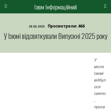
Ізюм Інформаційний
Просмотрели: 466
28.06.2025
У Ізюмі відсвяткували Випускні 2025 року
У
місті
Ізюмі
відбул
ося
свято
,
присв