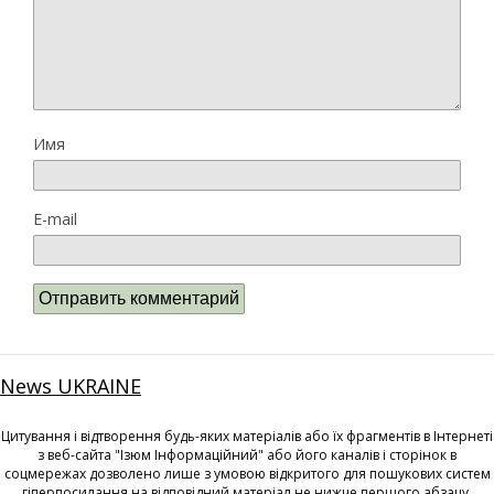
Имя
E-mail
News UKRAINE
Цитування і відтворення будь-яких матеріалів або їх фрагментів в Інтернеті
з веб-сайта "Ізюм Інформаційний" або його каналів і сторінок в
соцмережах дозволено лише з умовою відкритого для пошукових систем
гіперпосилання на відповідний матеріал не нижче першого абзацу.