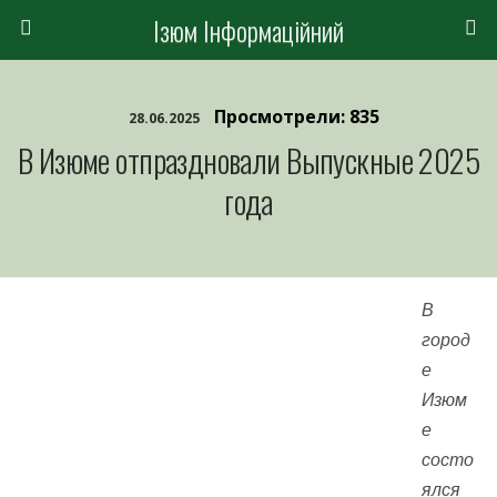
Ізюм Інформаційний
Просмотрели: 835
28.06.2025
В Изюме отпраздновали Выпускные 2025
года
В
город
е
Изюм
е
состо
ялся