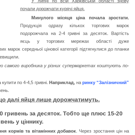
У липні по всій Харківській області знову
почали дорожчати курячі яйця.
Минулого місяця ціна почала зростати.
Продукція одразу кількох торгових марок
подорожчала на 2-4 гривні за десяток. Вартість
яєць у торгових мережах області дуже
их марок середньої цінової категорії підтягнулися до планки
еревищили.
ого самого виробника у різних супермаркетах коштують по-
купити по 4-4,5 гривні.
Наприклад,
на
ринку “Залізничний”
вень.
що далі яйця лише дорожчатимуть.
80 гривень за десяток. Тобто ще плюс 15-20
вень у ціннику.
ня кормів та вітамінних добавок
. Через зростання цін на