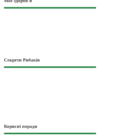
Моє здоров’я
Секрети Рибаків
Корисні поради