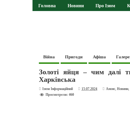
Головна
Новини
Про Ізюм
К
Війна
Пригоди
Афіша
Галере
Золоті яйця – чим далі т
Харківська
Ізюм Інформаційний
15.07.2024
Анонс
,
Новини
Просмотрели: 460