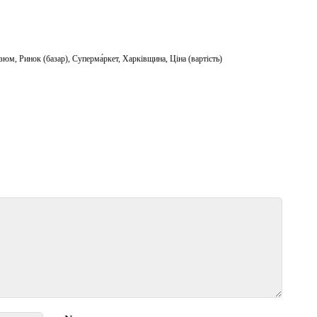
Ізюм
,
Ринок (базар)
,
Суперма́ркет
,
Харківщина
,
Ціна (вартість)