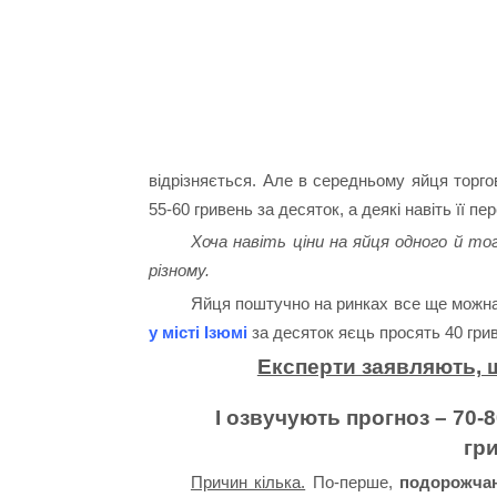
відрізняється. Але в середньому яйця торгов
55-60 гривень за десяток, а деякі навіть її п
Хоча навіть ціни на яйця одного й т
різному.
Яйця поштучно на ринках все ще можна 
у місті Ізюмі
за десяток яєць просять 40 гри
Експерти заявляють, 
І озвучують прогноз – 70-
гри
Причин кілька.
По-перше,
подорожчан