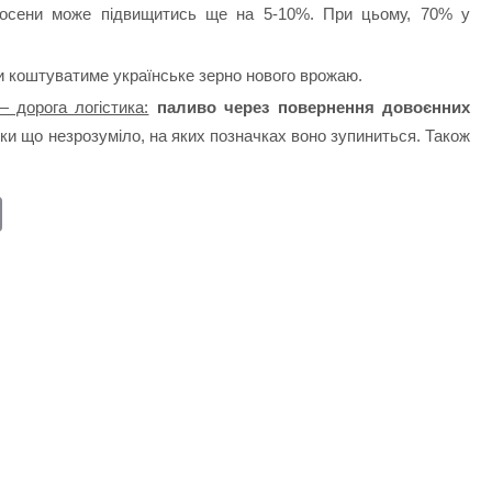
 восени може підвищитись ще на 5-10%. При цьому, 70% у
и коштуватиме українське зерно нового врожаю.
 дорога логістика:
паливо через повернення довоєнних
поки що незрозуміло, на яких позначках воно зупиниться. Також
E
m
ail