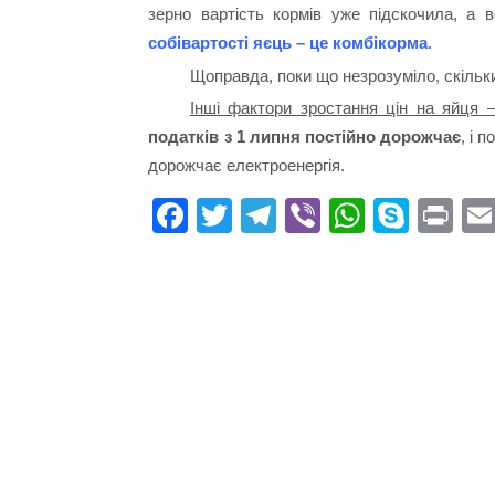
зерно вартість кормів уже підскочила, а
собівартості яєць – це комбікорма
.
Щоправда, поки що незрозуміло, скільк
Інші фактори зростання цін на яйця —
податків з 1 липня постійно дорожчає
, і 
дорожчає електроенергія.
Fa
T
Te
Vi
W
S
Pr
ce
wi
le
be
ha
ky
in
bo
tte
gr
r
ts
pe
t
ok
r
a
A
m
pp