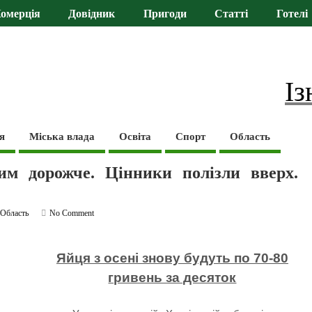
омерція
Довідник
Пригоди
Статті
Готелі
Із
я
Міська влада
Освіта
Спорт
Область
им дорожче. Цінники полізли вверх.
,
Область
No Comment
Яйця з осені знову будуть по 70-80
гривень за десяток