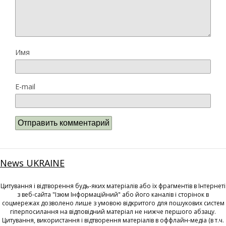
Имя
E-mail
News UKRAINE
Цитування і відтворення будь-яких матеріалів або їх фрагментів в Інтернеті
з веб-сайта "Ізюм Інформаційний" або його каналів і сторінок в
соцмережах дозволено лише з умовою відкритого для пошукових систем
гіперпосилання на відповідний матеріал не нижче першого абзацу.
Цитування, використання і відтворення матеріалів в оффлайн-медіа (в т.ч.