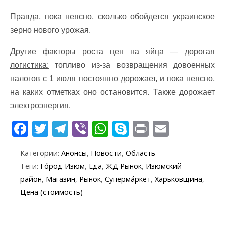
Правда, пока неясно, сколько обойдется украинское
зерно нового урожая.
Другие факторы роста цен на яйца — дорогая
логистика:
топливо из-за возвращения довоенных
налогов с 1 июля постоянно дорожает, и пока неясно,
на каких отметках оно остановится. Также дорожает
электроэнергия.
F
T
T
Vi
W
S
Pr
E
ac
w
el
b
h
k
in
m
Категории:
Анонсы
,
Новости
,
Область
e
itt
e
er
at
y
t
ai
Теги:
Го́род Изюм
,
Еда
,
ЖД Рынок
,
Изюмский
b
er
gr
s
p
l
район
,
Магазин
,
Рынок
,
Суперма́ркет
,
Харьковщина
,
o
a
A
e
Цена (стоимость)
o
m
p
k
p