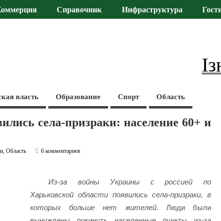
Коммерция
Справочник
Инфраструктура
Гост
Із
ская власть
Образование
Спорт
Область
ились села-призраки: население 60+ и
ти
,
Область
6 комментариев
Из-за войны Украины с россией по
Харьковской области появились села-призраки, в
которых больше нет жителей.
Люди были
вынуждены покинуть населенные пункты из-за