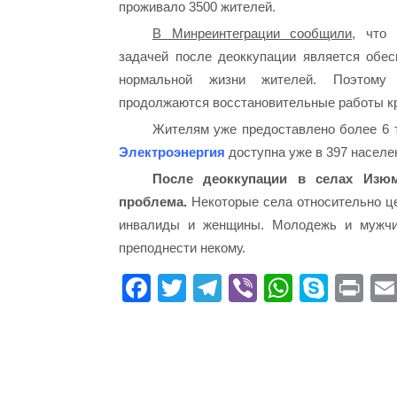
проживало 3500 жителей.
В Минреинтеграции сообщили,
что г
задачей после деоккупации является обес
нормальной жизни жителей. Поэтому 
продолжаются восстановительные работы кр
Жителям уже предоставлено более 6 т
Электроэнергия
доступна уже в 397 населе
После деоккупации в селах Изюм
проблема.
Некоторые села относительно це
инвалиды и женщины. Молодежь и мужч
преподнести некому.
Fa
T
Te
Vi
W
S
Pr
ce
wi
le
be
ha
ky
in
bo
tte
gr
r
ts
pe
t
ok
r
a
A