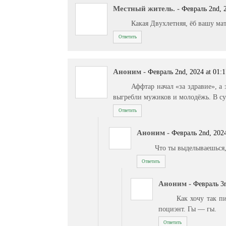
Местный житель.
-
Февраль 2nd, 2
Какая Двухлетняя, ёб вашу мат
Ответить
Аноним
-
Февраль 2nd, 2024 at 01:
Аффтар начал «за здравие», а
выгребли мужиков и молодёжь. В су
Ответить
Аноним
-
Февраль 2nd, 2024
Что ты выделываешься,
Ответить
Аноним
-
Февраль 3r
Как хочу так п
поциэнт. Гы — гы.
Ответить