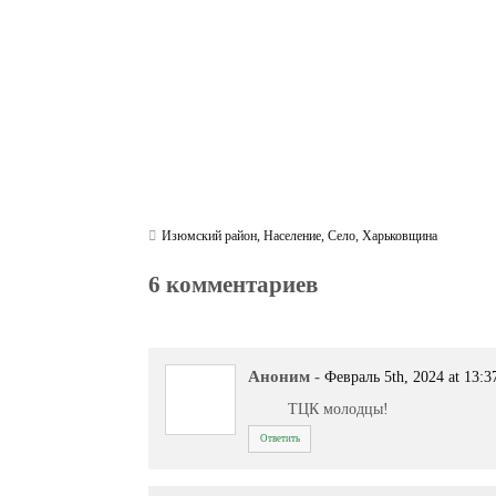
m
pp
Изюмский район
,
Население
,
Село
,
Харьковщина
6 комментариев
Аноним
-
Февраль 5th, 2024 at 13:3
ТЦК молодцы!
Ответить