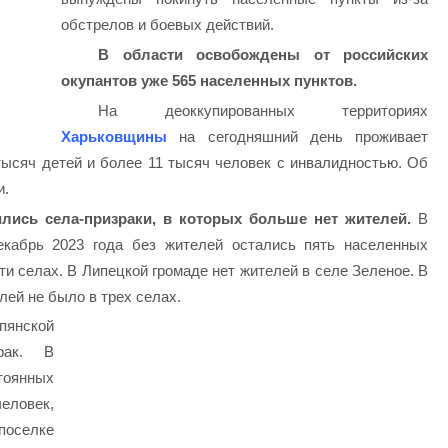
обстрелов и боевых действий.
В области освобождены от российских
окупантов уже 565 населенных пунктов.
На деоккупированных территориях
Харьковщины
на сегодняшний день проживает
тысяч детей и более 11 тысяч человек с инвалидностью. Об
и.
лись села-призраки, в которых больше нет жителей.
В
екабрь 2023 года без жителей остались пять населенных
ти селах. В Липецкой громаде нет жителей в селе Зеленое. В
лей не было в трех селах.
янской
рак. В
тоянных
еловек,
оселке