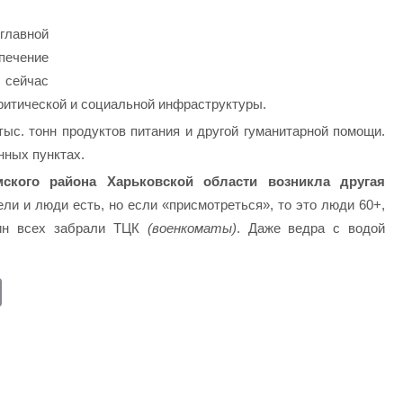
лавной
печение
сейчас
итической и социальной инфраструктуры.
ыс. тонн продуктов питания и другой гуманитарной помощи.
нных пунктах.
ского района Харьковской области возникла другая
ли и люди есть, но если «присмотреться», то это люди 60+,
ин всех забрали ТЦК
(военкоматы)
. Даже ведра с водой
E
m
ail