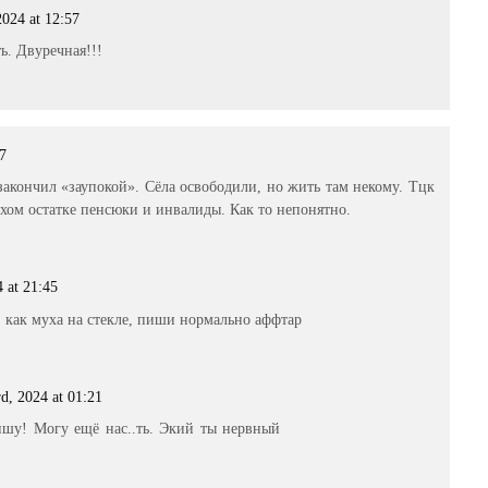
024 at 12:57
ь. Двуречная!!!
17
 закончил «заупокой». Сёла освободили, но жить там некому. Тцк
хом остатке пенсюки и инвалиды. Как то непонятно.
 at 21:45
 как муха на стекле, пиши нормально аффтар
d, 2024 at 01:21
ишу! Могу ещё нас..ть. Экий ты нервный