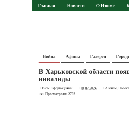
Главная
Новости
О Изюме
Война
Афиша
Галерея
Город
В Харьковской области появ
инвалиды
Ізюм Інформаційний
01.02.2024
Анонсы
,
Новос
Просмотрели: 2792