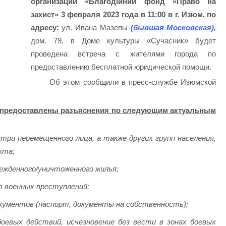
организации «Благодійний фонд «Право на
захист» 3 февраля 2023 года в 11:00 в г. Изюм, по
адресу:
ул. Ивана Мазепы
(бывшая Московская),
дом. 79, в Доме культуры «Сучасник» будет
проведена встреча с жителями города по
предоставлению бесплатной юридической помощи.
Об этом сообщили в пресс-службе Изюмской
т предоставлены разъяснения по следующим актуальным
три перемещенного лица, а также других групп населения,
кта;
ежденного/уничтоженного жилья;
т военных преступлений;
кументов (паспорт, документы на собственность);
боевых действий, исчезновение без вести в зонах боевых