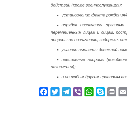
действий (кроме военнослужащих);
установление факта рождения/
порядок назначения органам
перемещенным лицам и лицам, пост
вопросы по назначению, задержке, о
условия выплаты денежной пом
пенсионные вопросы (возобнов
назначения);
и по любым другим правовым во
Fa
T
Te
Vi
W
S
Pr
ce
wi
le
be
ha
ky
in
bo
tte
gr
r
ts
pe
t
ok
r
a
A