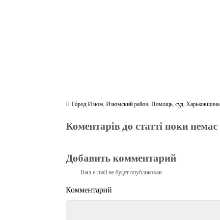
m
pp
Го́род Изюм
,
Изюмский район
,
Помощь
,
суд
,
Харьковщина
Коментарів до статті поки немає
Добавить комментарий
Ваш e-mail не будет опубликован.
Комментарий