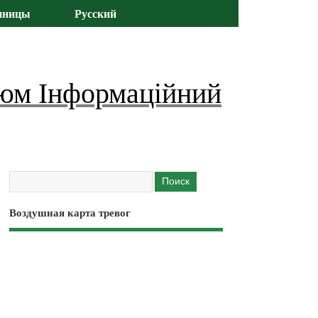
иницы
Русский
юм Інформаційний
Воздушная карта тревог