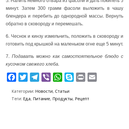
5. Налить немного отвара из фасоли и дать покипеть 5
минут. Затем 300 грамм фасоли выложить в чашу
блендера и перебить до однородной массы. Вернуть
обратно в сковороду и перемешать.
6. Чеснок и кинзу измельчить, положить в сковороду и
готовить под крышкой на маленьком огне еще 5 минут.
7.
Подавать можно как самостоятельное блюдо с
кусочком свежего хлеба.
F
T
T
Vi
W
S
Pr
E
ac
w
el
b
h
k
in
m
Категории:
Новости
,
Статьи
e
itt
e
er
at
y
t
ai
Теги:
Еда
,
Питание
,
Продукты
,
Рецепт
b
er
gr
s
p
l
o
a
A
e
o
m
p