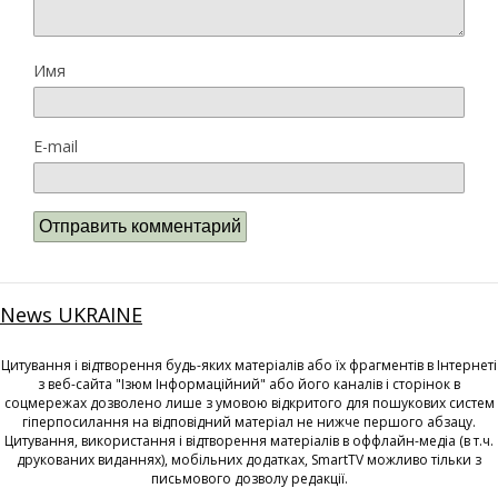
Имя
E-mail
News UKRAINE
Цитування і відтворення будь-яких матеріалів або їх фрагментів в Інтернеті
з веб-сайта "Ізюм Інформаційний" або його каналів і сторінок в
соцмережах дозволено лише з умовою відкритого для пошукових систем
гіперпосилання на відповідний матеріал не нижче першого абзацу.
Цитування, використання і відтворення матеріалів в оффлайн-медіа (в т.ч.
друкованих виданнях), мобільних додатках, SmartTV можливо тільки з
письмового дозволу редакції.