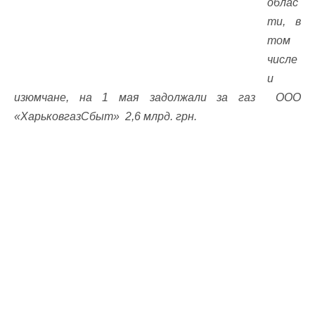
облас
ти, в
том
числе
и
изюмчане, на 1 мая задолжали за газ ООО
«ХарьковгазСбыт» 2,6 млрд. грн.