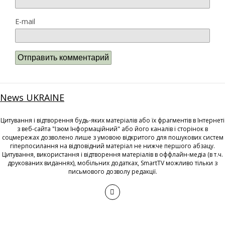
E-mail
News UKRAINE
Цитування і відтворення будь-яких матеріалів або їх фрагментів в Інтернеті
з веб-сайта "Ізюм Інформаційний" або його каналів і сторінок в
соцмережах дозволено лише з умовою відкритого для пошукових систем
гіперпосилання на відповідний матеріал не нижче першого абзацу.
Цитування, використання і відтворення матеріалів в оффлайн-медіа (в т.ч.
друкованих виданнях), мобільних додатках, SmartTV можливо тільки з
письмового дозволу редакції.