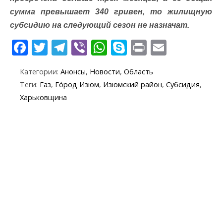
сумма превышает 340 гривен, то жилищную
субсидию на следующий сезон не назначат.
F
T
T
Vi
W
S
Pr
E
ac
w
el
b
h
k
in
m
Категории:
Анонсы
,
Новости
,
Область
e
itt
e
er
at
y
t
ai
Теги:
Газ
,
Го́род Изюм
,
Изюмский район
,
Субсидия
,
b
er
gr
s
p
l
Харьковщина
o
a
A
e
o
m
p
k
p