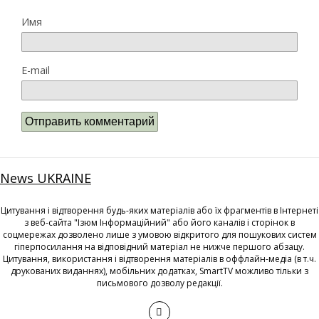
Имя
E-mail
News UKRAINE
Цитування і відтворення будь-яких матеріалів або їх фрагментів в Інтернеті
з веб-сайта "Ізюм Інформаційний" або його каналів і сторінок в
соцмережах дозволено лише з умовою відкритого для пошукових систем
гіперпосилання на відповідний матеріал не нижче першого абзацу.
Цитування, використання і відтворення матеріалів в оффлайн-медіа (в т.ч.
друкованих виданнях), мобільних додатках, SmartTV можливо тільки з
письмового дозволу редакції.