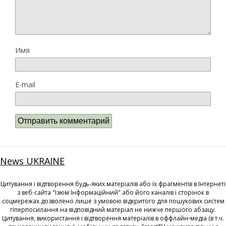
Имя
E-mail
News UKRAINE
Цитування і відтворення будь-яких матеріалів або їх фрагментів в Інтернеті
з веб-сайта "Ізюм Інформаційний" або його каналів і сторінок в
соцмережах дозволено лише з умовою відкритого для пошукових систем
гіперпосилання на відповідний матеріал не нижче першого абзацу.
Цитування, використання і відтворення матеріалів в оффлайн-медіа (в т.ч.