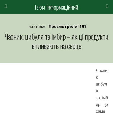
Ізюм Інформаційний
Просмотрели: 191
14.11.2025
Часник, цибуля та імбир – як ці продукти
впливають на серце
Часни
к,
цибул
я
та імб
ир це
саме