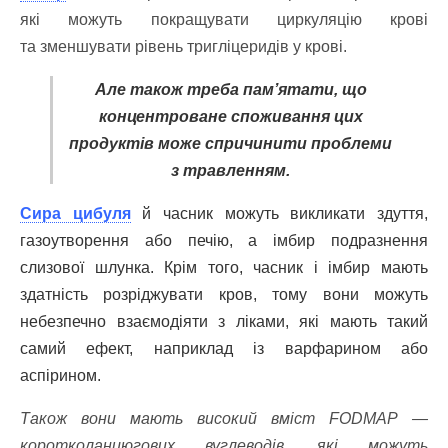
які можуть покращувати циркуляцію крові
та зменшувати рівень тригліцеридів у крові.
Але також треба пам’ятати, що
концентроване споживання цих
продуктів може спричинити проблеми
з травленням.
Сира цибуля
й часник можуть викликати здуття,
газоутворення або печію, а імбир подразнення
слизової шлунка. Крім того, часник і імбир мають
здатність розріджувати кров, тому вони можуть
небезпечно взаємодіяти з ліками, які мають такий
самий ефект, наприклад із варфарином або
аспірином.
Також вони мають високий вміст FODMAP —
коротколанцюгових вуглеводів, які можуть