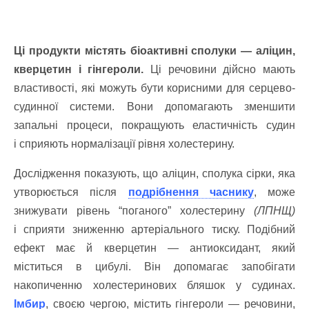
Ці продукти містять біоактивні сполуки — аліцин,
кверцетин і гінгероли.
Ці речовини дійсно мають
властивості, які можуть бути корисними для серцево-
судинної системи. Вони допомагають зменшити
запальні процеси, покращують еластичність судин
і сприяють нормалізації рівня холестерину.
Дослідження показують, що аліцин, сполука сірки, яка
утворюється після
подрібнення часнику
, може
знижувати рівень “поганого” холестерину
(ЛПНЩ)
і сприяти зниженню артеріального тиску. Подібний
ефект має й кверцетин — антиоксидант, який
міститься в цибулі. Він допомагає запобігати
накопиченню холестеринових бляшок у судинах.
Імбир
, своєю чергою, містить гінгероли — речовини,