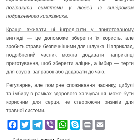
погіршити симптоми у людей із синдромом
подразненого кишківника.
Краще вживати ці інгредієнти у приготованому
вигляді
— це допоможе зберегти їх користь, але
зробить страви безпечнішими для шлунка. Наприклад,
подрібнений часник можна додавати наприкінці
приготування, щоб зберегти аліцин, а імбир — терти
для соусів, заправок або додавати до чаю.
Регулярне, але помірне споживання часнику, цибулі
та імбиру в рамках здорового харчування, може бути
корисним для серця, не створюючи ризиків для
травної системи.
F
T
T
Vi
W
S
Pr
E
ac
w
el
b
h
k
in
m
Categories:
Новини
,
Статті