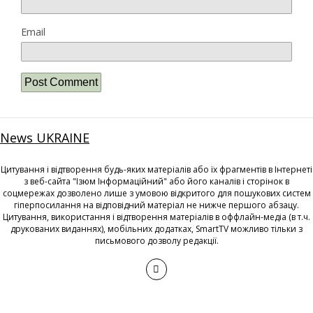
Email
News UKRAINE
Цитування і відтворення будь-яких матеріалів або їх фрагментів в Інтернеті
з веб-сайта "Ізюм Інформаційний" або його каналів і сторінок в
соцмережах дозволено лише з умовою відкритого для пошукових систем
гіперпосилання на відповідний матеріал не нижче першого абзацу.
Цитування, використання і відтворення матеріалів в оффлайн-медіа (в т.ч.
друкованих виданнях), мобільних додатках, SmartTV можливо тільки з
письмового дозволу редакції.