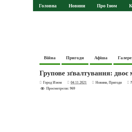
Головна
Новини
Про Ізюм
К
Війна
Пригоди
Афіша
Галере
Групове зґвалтування: двоє 
Город Изюм
04.11.2021
Новини
,
Пригоди
Просмотрели: 969