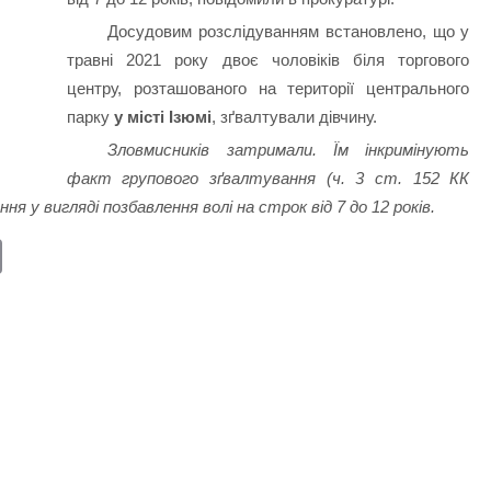
Досудовим розслідуванням встановлено, що у
травні 2021 року двоє чоловіків біля торгового
центру, розташованого на території центрального
парку
у місті Ізюмі
, зґвалтували дівчину.
Зловмисників затримали. Їм інкримінують
факт групового зґвалтування (ч. 3 ст. 152 КК
я у вигляді позбавлення волі на строк від 7 до 12 років.
E
m
ail