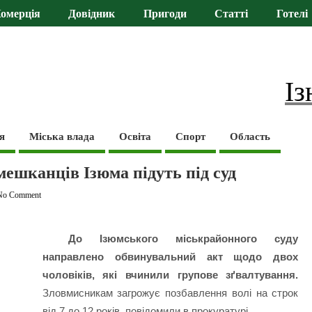
омерція
Довідник
Пригоди
Статті
Готелі
Із
я
Міська влада
Освіта
Спорт
Область
мешканців Ізюма підуть під суд
No Comment
До Ізюмського міськрайонного суду
направлено обвинувальний акт щодо двох
чоловіків, які вчинили групове зґвалтування.
Зловмисникам загрожує позбавлення волі на строк
від 7 до 12 років, повідомили в прокуратурі.