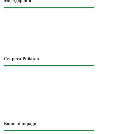
Моє здоров’я
Секрети Рибаків
Корисні поради