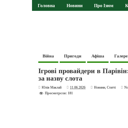
Головна
Новини
Про Ізюм
К
Війна
Пригоди
Афіша
Галере
Ігрові провайдери в Парівін
за назву слота
Юлія Маклай
11.06.2026
Новини
,
Статті
N
Просмотрели: 181