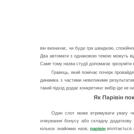
він визначає, чи буде гра швидкою, спокійн
Два автомати з однаковою темою можуть відч
Саме тому назва студії допомагає зрозуміти 
Гравець, який помічає почерк провайд
динаміка з частими невеликими результатами
такий підхід додає конкретики: вибір іде не н
Як Парівін по
Один слот може втримувати увагу че
очікування бонусу або складну додаткову г
кількох знайомих назв,
парівін
вплітається 