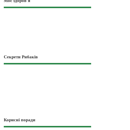
Моє здоров’я
Секрети Рибаків
Корисні поради