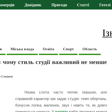
омерція
Довідник
Пригоди
Статті
Готелі
Із
я
Міська влада
Освіта
Спорт
Область
: чому стиль студії важливий не менше
o Comment
Назва слота часто чіпляє першою, але
справжній характер гри задає студія: темп обертань,
бонусна логіка, малюнок, звук і навіть те, як довго
тримається напруга. У
парівін
вибір автомата можна