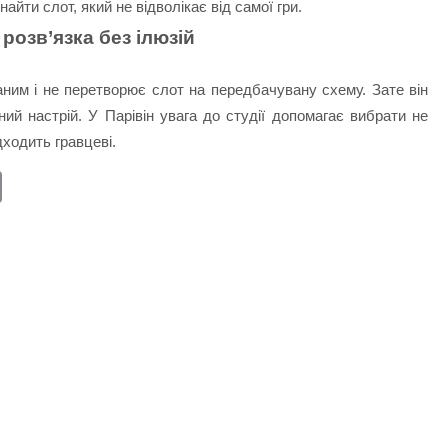
айти слот, який не відволікає від самої гри.
розв’язка без ілюзій
ним і не перетворює слот на передбачувану схему. Зате він
ний настрій. У Парівін увага до студії допомагає вибрати не
дходить гравцеві.
E
m
ail