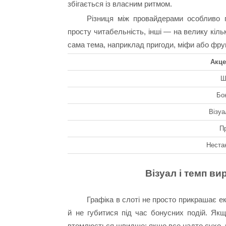
збігається із власним ритмом.
Різниця між провайдерами особливо по
просту читабельність, інші — на велику кіль
сама тема, наприклад пригоди, міфи або фрук
Акце
Ш
Бо
Візу
П
Неста
Візуал і темп ви
Графіка в слоті не просто прикрашає е
й не губитися під час бонусних подій. Як
втомлюється швидше; якщо все надто сухо, г