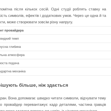
мітна після кількох сесій. Одні студії роблять ставку на
кість символів, ефектів і додаткових умов. Через це одна й та
ти, може створювати зовсім різну напругу.
нт провайдера
видкий темп
нусна глибина
альна атмосфера
роста подача
ндартна механіка
рішують більше, ніж здається
кран. Вона допомагає швидко читати символи, відчувати тему
що провайдер перевантажує кадр деталями, частина гравців
ра може здатися порожньою навіть із цікавою механікою.