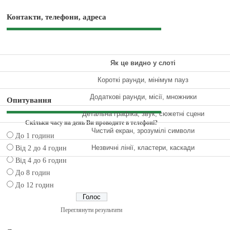
Контакти, телефони, адреса
Як це видно у слоті
Короткі раунди, мінімум пауз
Додаткові раунди, місії, множники
Опитування
Детальна графіка, звук, сюжетні сцени
Скільки часу на день Ви проводите в телефоні?
Чистий екран, зрозумілі символи
До 1 години
Незвичні лінії, кластери, каскади
Від 2 до 4 годин
Від 4 до 6 годин
До 8 годин
До 12 годин
Переглянути результати