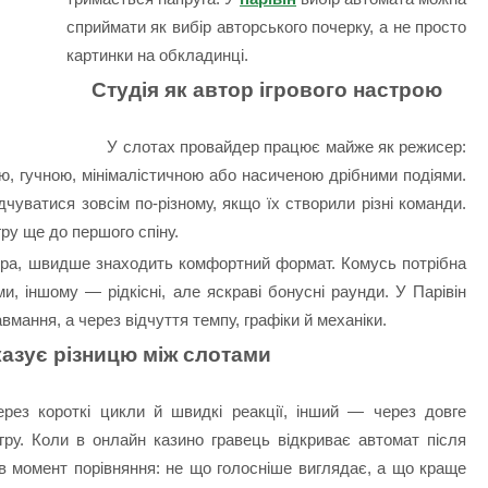
сприймати як вибір авторського почерку, а не просто
картинки на обкладинці.
Студія як автор ігрового настрою
У слотах провайдер працює майже як режисер:
ою, гучною, мінімалістичною або насиченою дрібними подіями.
уватися зовсім по-різному, якщо їх створили різні команди.
гру ще до першого спіну.
ера, швидше знаходить комфортний формат. Комусь потрібна
, іншому — рідкісні, але яскраві бонусні раунди. У Парівін
авмання, а через відчуття темпу, графіки й механіки.
казує різницю між слотами
рез короткі цикли й швидкі реакції, інший — через довге
ру. Коли в онлайн казино гравець відкриває автомат після
в момент порівняння: не що голосніше виглядає, а що краще