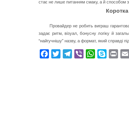
стає не лише питанням смаку, а й способом зн
Коротка 
Провайдер не робить виграш гарантова
задає ритм, візуал, бонусну логіку й загаль
“найгучнішу” назву, а формат, який справді пі
Fa
T
Te
Vi
W
S
Pr
ce
wi
le
be
ha
ky
in
bo
tte
gr
r
ts
pe
t
ok
r
a
A
m
pp