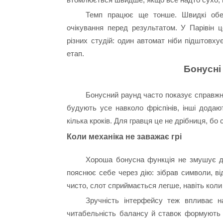
Темп працює ще тонше. Швидкі обер
очікування перед результатом. У Парівін 
різних студій: один автомат ніби підштовх
етап.
Бонусні 
Бонусний раунд часто показує справжній
будують усе навколо фріспінів, інші додаю
кілька кроків. Для гравця це не дрібниця, бо
Коли механіка не заважає грі
Хороша бонусна функція не змушує до
пояснює себе через дію: зібрав символи, в
чисто, слот сприймається легше, навіть коли
Зручність інтерфейсу теж впливає на
читабельність балансу й ставок формують с