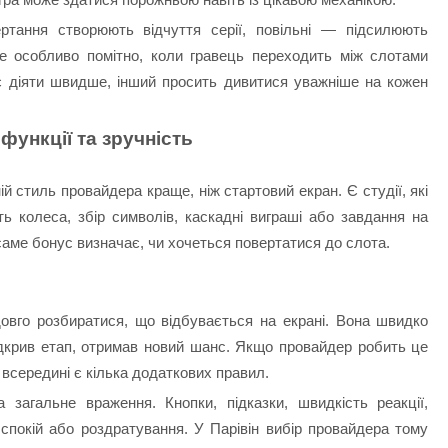
тання створюють відчуття серії, повільні — підсилюють
це особливо помітно, коли гравець переходить між слотами
ує діяти швидше, інший просить дивитися уважніше на кожен
функції та зручність
 стиль провайдера краще, ніж стартовий екран. Є студії, які
ть колеса, збір символів, каскадні виграші або завдання на
 саме бонус визначає, чи хочеться повертатися до слота.
вго розбиратися, що відбувається на екрані. Вона швидко
ідкрив етап, отримав новий шанс. Якщо провайдер робить це
 всередині є кілька додаткових правил.
 загальне враження. Кнопки, підказки, швидкість реакції,
покій або роздратування. У Парівін вибір провайдера тому