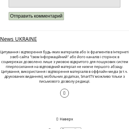
News UKRAINE
Цитування і відтворення будь-яких матеріалів або їх фрагментів в Інтернеті
з веб-сайта "Ізюм Інформаційний" або його каналів і сторінок в
соцмережах дозволено лише з умовою відкритого для пошукових систем
гіперпосилання на відповідний матеріал не нижче першого абзацу.
Цитування, використання і відтворення матеріалів в оффлайн-медіа (в т.ч.
друкованих виданнях), мобільних додатках, SmartTV можливо тільки з
письмового дозволу редакції.
Наверх