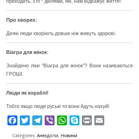
приходить, з
пі * дюлями, які, нам відважує життя!
Про хворих:
Деякі люди хворіють довше ніж живуть здорові.
Віагра для жінок:
Знайдено ліки “Віагра для жінок”? Вони називаються
ГРОШІ.
Люди як кораблі!
Тобто якщо люди руські то вони йдуть нахуй!
F
T
T
Vi
W
S
Pr
E
ac
w
el
b
h
k
in
m
Categories:
Анекдоти
,
Новини