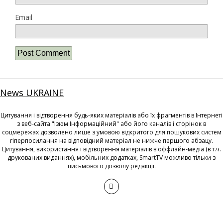
Email
News UKRAINE
Цитування і відтворення будь-яких матеріалів або їх фрагментів в Інтернеті
з веб-сайта "Ізюм Інформаційний" або його каналів і сторінок в
соцмережах дозволено лише з умовою відкритого для пошукових систем
гіперпосилання на відповідний матеріал не нижче першого абзацу.
Цитування, використання і відтворення матеріалів в оффлайн-медіа (в т.ч.
друкованих виданнях), мобільних додатках, SmartTV можливо тільки з
письмового дозволу редакції.