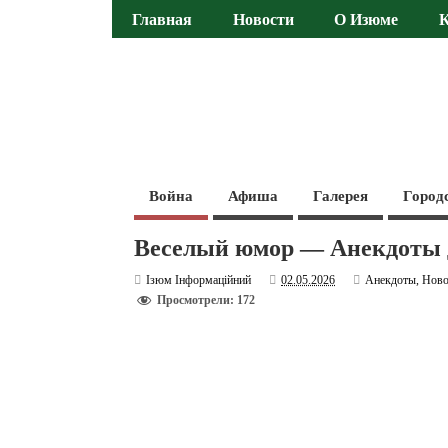
Главная
Новости
О Изюме
Война
Афиша
Галерея
Город
Веселый юмор — Анекдоты 
Ізюм Інформаційний
02.05.2026
Анекдоты
,
Ново
Просмотрели: 172