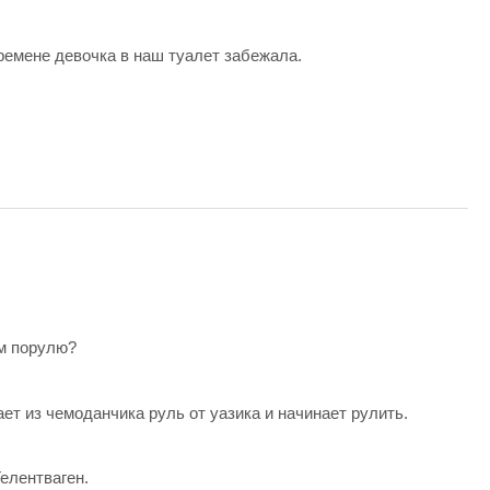
ремене девочка в наш туалет забежала.
ем порулю?
ет из чемоданчика руль от уазика и начинает рулить.
елентваген.