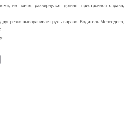
ями, не понял, развернулся, догнал, пристроился справа,
вдруг резко выворачивает руль вправо. Водитель Мерседеса,
.
у:
E
m
ail