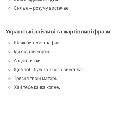
Сила є – розуму вистачає.
Українські лайливі та жартівливі фрази
Шляк би тебе трафив.
Іди під три чорти.
А щоб ти скис.
Щоб тобі булька з носа вилетіла.
Трясця твоїй матері.
Хай тебе качка копне.