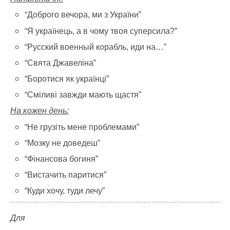
“Доброго вечора, ми з України”
“Я українець, а в чому твоя суперсила?”
“Русский военный корабль, иди на…”
“Свята Джавеліна”
“Боротися як українці”
“Сміливі завжди мають щастя”
На кожен день:
“Не грузіть мене проблемами”
“Мозку не доведеш”
“Фінансова богиня”
“Вистачить паритися”
“Куди хочу, туди лечу”
Для