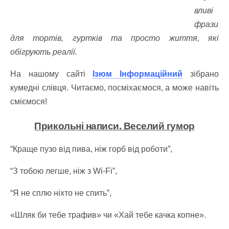
вливі
фрази
для тортів, гуртків та просто життя, які
обігрують реалії.
На нашому сайті
Ізюм Інформаційний
зібрано
кумедні слівця. Читаємо, посміхаємося, а може навіть
сміємося!
Прикольні написи. Веселий гумор
“Краще пузо від пива, ніж горб від роботи”,
“З тобою легше, ніж з Wi-Fi”,
“Я не сплю ніхто не спить”,
«Шляк би тебе трафив» чи «Хай тебе качка копне».