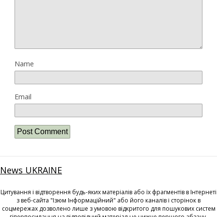
Name
Email
News UKRAINE
Цитування і відтворення будь-яких матеріалів або їх фрагментів в Інтернеті
з веб-сайта "Ізюм Інформаційний" або його каналів і сторінок в
соцмережах дозволено лише з умовою відкритого для пошукових систем
гіперпосилання на відповідний матеріал не нижче першого абзацу.