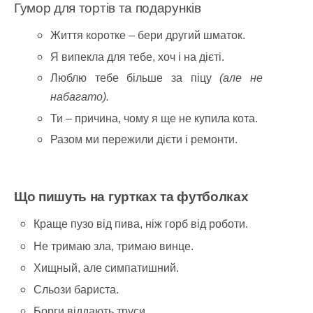
Гумор для тортів та подарунків
Життя коротке – бери другий шматок.
Я випекла для тебе, хоч і на дієті.
Люблю тебе більше за піцу
(але не
набагато).
Ти – причина, чому я ще не купила кота.
Разом ми пережили дієти і ремонти.
Що пишуть на гуртках та футболках
Краще пузо від пива, ніж горб від роботи.
Не тримаю зла, тримаю винце.
Хищный, але симпатишний.
Сльози бариста.
Борги віддають труси.