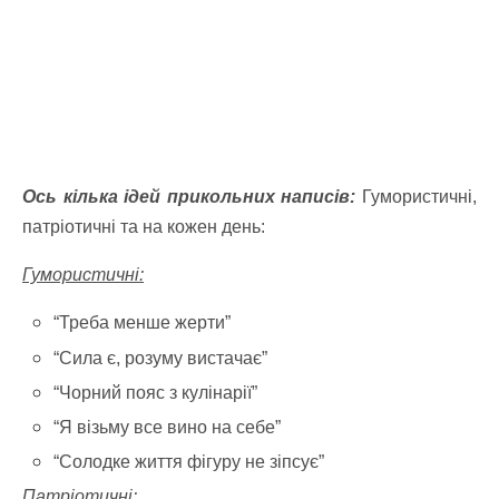
Ось кілька ідей прикольних написів:
Гумористичні,
патріотичні та на кожен день:
Гумористичні:
“Треба менше жерти”
“Сила є, розуму вистачає”
“Чорний пояс з кулінарії”
“Я візьму все вино на себе”
“Солодке життя фігуру не зіпсує”
Патріотичні: