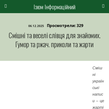
Ізюм Інформаційний
Просмотрели: 329
06.12.2025
Смішні та веселі слівця для знайомих.
Гумор та ржач. приколи та жарти
Сміш
ні
україн
ські
напис
и – це
жарті