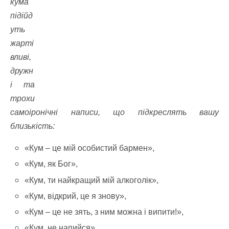
кума
підійд
уть
жарті
вливі,
дружн
і та
трохи
самоіронічні написи, що підкреслять вашу
близькість:
«Кум – це мій особистий бармен»,
«Кум, як Бог»,
«Кум, ти найкращий мій алкоголік»,
«Кум, відкрий, це я знову»,
«Кум – це не зять, з ним можна і випити!»,
«Кум, не напийся»,