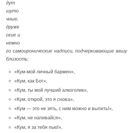
дут
шуто
чные,
друже
ские и
немно
го самоиронические надписи, подчеркивающие вашу
близость:
«Кум-мой личный бармен»,
«Кум, как Бог»,
«Кум, ты мой лучший алкоголик»,
«Кум, открой, это я снова»,
«Кум — это не зять, с ним можно и выпить!»,
«Кум, не напивайся»,
«Кум, я за тебя пью!»,