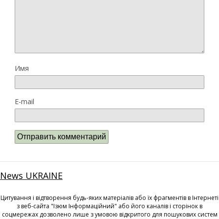
Имя
E-mail
News UKRAINE
Цитування і відтворення будь-яких матеріалів або їх фрагментів в Інтернеті
з веб-сайта "Ізюм Інформаційний" або його каналів і сторінок в
соцмережах дозволено лише з умовою відкритого для пошукових систем