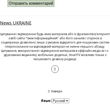
News UKRAINE
Цитування і відтворення будь-яких матеріалів або їх фрагментів в Інтернеті
з веб-сайта "Ізюм Інформаційний" або його каналів і сторінок в
соцмережах дозволено лише з умовою відкритого для пошукових систем
гіперпосилання на відповідний матеріал не нижче першого абзацу.
Цитування, використання і відтворення матеріалів в оффлайн-медіа (в т.ч.
друкованих виданнях), мобільних додатках, SmartTV можливо тільки з
письмового дозволу редакції.
Наверх
Язык: