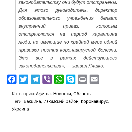
законодательству они будут отстранены.
Для этого руководитель, директор
образовательного учреждения делает
внутренний приказ, которым
отстраняются на период карантина
люди, не имеющие по крайней мере одной
прививки против коронавирусной болезни.
Это все в рамках действующего
законодательства», — заявил Ляшко.
F
T
T
Vi
W
S
Pr
E
ac
w
el
b
h
k
in
m
Категории:
Афиша
,
Новости
,
Область
e
itt
e
er
at
y
t
ai
Теги:
Вакци́на
,
Изюмский район
,
Коронавирус
,
b
er
gr
s
p
l
Украина
o
a
A
e
o
m
p