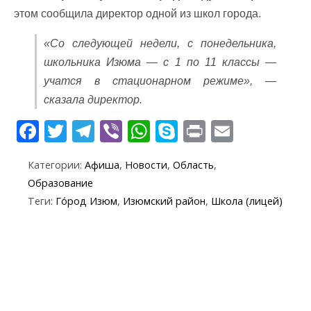
этом сообщила директор одной из школ города.
«Со следующей недели, с понедельника,
школьника Изюма — с 1 по 11 классы —
учатся в стационарном режиме», —
сказала директор.
F
T
T
Vi
W
S
Pr
E
ac
w
el
b
h
k
in
m
Категории:
Афиша
,
Новости
,
Область
,
e
itt
e
er
at
y
t
ai
Образование
b
er
gr
s
p
l
Теги:
Го́род Изюм
,
Изюмский район
,
Школа (лицей)
o
a
A
e
o
m
p
k
p