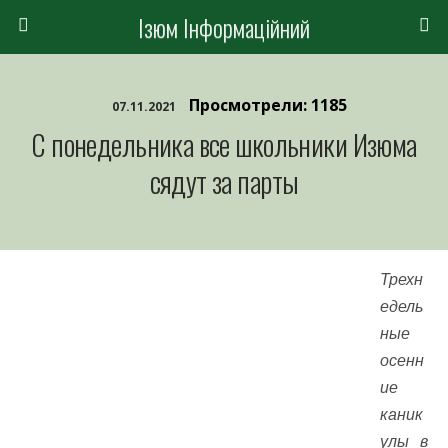
Ізюм Інформаційний
Просмотрели: 1185
07.11.2021
С понедельника все школьники Изюма
сядут за парты
Трехн
едель
ные
осенн
ие
каник
улы в