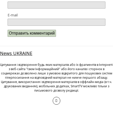
E-mail
News UKRAINE
Цитування і відтворення будь-яких матеріалів або їх фрагментів в Інтернеті
з веб-сайта "Ізюм Інформаційний" або його каналів і сторінок в
соцмережах дозволено лише з умовою відкритого для пошукових систем
гіперпосилання на відповідний матеріал не нижче першого абзацу.
Цитування, використання і відтворення матеріалів в оффлайн-медіа (в т.ч.
друкованих виданнях), мобільних додатках, SmartTV можливо тільки з
письмового дозволу редакції.