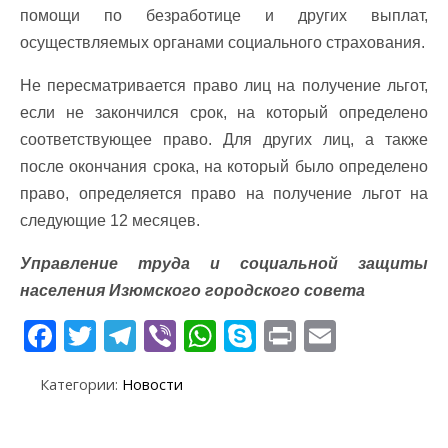
помощи по безработице и других выплат,
осуществляемых органами социального страхования.
Не пересматривается право лиц на получение льгот,
если не закончился срок, на который определено
соответствующее право. Для других лиц, а также
после окончания срока, на который было определено
право, определяется право на получение льгот на
следующие 12 месяцев.
Управление труда и социальной защиты
населения Изюмского городского совета
F
T
T
Vi
W
S
Pr
E
ac
w
el
b
h
k
in
m
Категории:
Новости
e
itt
e
er
at
y
t
ai
b
er
gr
s
p
l