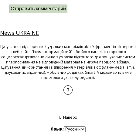
News UKRAINE
Цитування і відтворення будь-яких матеріалів або їх фрагментів в Інтернеті
з веб-сайта "Ізюм Інформаційний" або його каналів і сторінок в
соцмережах дозволено лише з умовою відкритого для пошукових систем
гіперпосилання на відповідний матеріал не нижче першого абзацу.
Цитування, використання і відтворення матеріалів в оффлайн-медіа (в т.ч.
друкованих виданнях), мобільних додатках, SmartTV можливо тільки з
письмового дозволу редакції.
Наверх
Язык: