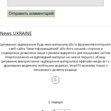
News UKRAINE
Цитування і відтворення будь-яких матеріалів або їх фрагментів в Інтернеті
з веб-сайта "Ізюм Інформаційний" або його каналів і сторінок в
соцмережах дозволено лише з умовою відкритого для пошукових систем
гіперпосилання на відповідний матеріал не нижче першого абзацу.
Цитування, використання і відтворення матеріалів в оффлайн-медіа (в т.ч.
друкованих виданнях), мобільних додатках, SmartTV можливо тільки з
письмового дозволу редакції.
Наверх