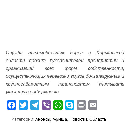
Служба автомобильных дорог в Харьковской
области просит руководителей предприятий и
организаций всех форм собственности,
осуществляющих перевозки грузов большегрузным и
крупногабаритным транспортом учитывать
указанную информацию.
F
T
T
Vi
W
S
Pr
E
ac
w
el
b
h
k
in
m
Категории:
Анонсы
,
Афиша
,
Новости
,
Область
e
itt
e
er
at
y
t
ai