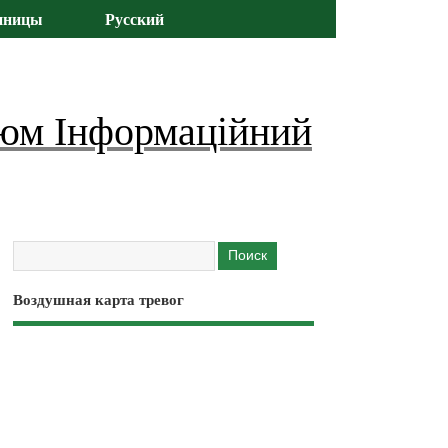
иницы
Русский
юм Інформаційний
Воздушная карта тревог