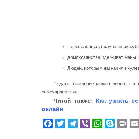
Переселенцев, получающих субс
Домохозяйства, где живет меньш
Людей, которым назначили нуле
Подать заявление можно лично, онл
самоуправления.
Читай также:
Как узнать е
онлайн
Fa
T
Te
Vi
W
S
Pr
ce
wi
le
be
ha
ky
in