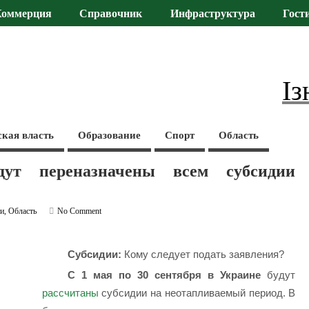
Коммерция
Справочник
Инфраструктура
Гост
Із
ская власть
Образование
Спорт
Область
т переназначены всем субсидии
ти
,
Область
No Comment
Субсидии:
Кому следует подать заявления?
С 1 мая по 30 сентября в Украине
будут
рассчитаны
субсидии на неотапливаемый период. В