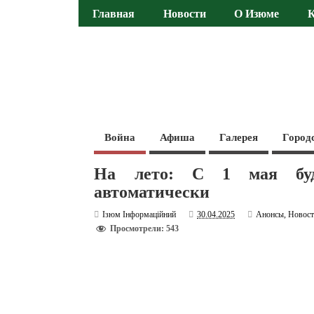
Главная
Новости
О Изюме
Война
Афиша
Галерея
Город
На лето: С 1 мая буду
автоматически
Ізюм Інформаційний
30.04.2025
Анонсы
,
Новос
Просмотрели: 543