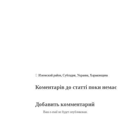
bo
tte
gr
r
ts
pe
t
ok
r
a
A
m
pp
Изюмский район
,
Субсидия
,
Украина
,
Харьковщина
Коментарів до статті поки немає
Добавить комментарий
Ваш e-mail не будет опубликован.