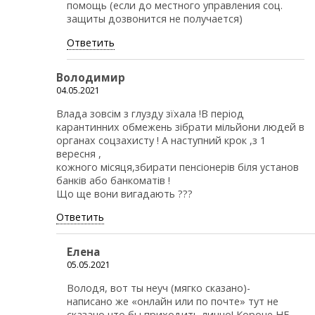
помощь (если до местного управления соц.
защиты дозвонится не получается)
Ответить
Володимир
04.05.2021
Влада зовсім з глузду зїхала !В період
карантинних обмежень зібрати мільйони людей в
органах соцзахисту ! А наступний крок ,з 1
вересня ,
кожного місяця,збирати пенсіонерів біля установ
банків або банкоматів !
Що ще вони вигадають ???
Ответить
Елена
05.05.2021
Володя, вот ты неуч (мягко сказано)-
написано же «онлайн или по почте» тут не
сказано что бы приходить лично! Короче НЕ