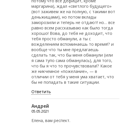
потому что все дефицит, кроме
маргарина), ждал «светлого будущего»
(вот заживем же на полную, с такими вот
деньжищами), но потом вклады
заморозили и теперь не отдают! но… все
равно всем рассказываю как было тогда
хорошо! Вова, до тебя не доходит, что
тебя просто обманули, а ты с
вожделением вспоминаешь то время!? и
вообще что ты мне предлагаешь
сделать так, что бы меня обманули (или
я сама тупо сама обманулась), для того,
что бы я что то прочувствовала!? Какое
же никчемное «пожелание», — в
отличии от тебя у меня ума хватает, что
бы не попадать в такие ситуации.
Ответить
Андрей
05.05.2021
Елена, вам респект.