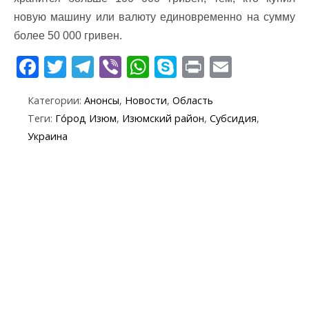
новую машину или валюту единовременно на сумму
более 50 000 гривен.
F
T
T
Vi
W
S
Pr
E
ac
w
el
b
h
k
in
m
Категории:
Анонсы
,
Новости
,
Область
e
itt
e
er
at
y
t
ai
Теги:
Го́род Изюм
,
Изюмский район
,
Субсидия
,
b
er
gr
s
p
l
Украина
o
a
A
e
o
m
p
k
p