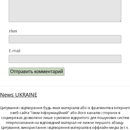
Имя
E-mail
News UKRAINE
Цитування і відтворення будь-яких матеріалів або їх фрагментів в Інтернеті
з веб-сайта "Ізюм Інформаційний" або його каналів і сторінок в
соцмережах дозволено лише з умовою відкритого для пошукових систем
гіперпосилання на відповідний матеріал не нижче першого абзацу.
Цитування, використання і відтворення матеріалів в оффлайн-медіа (в т.ч.