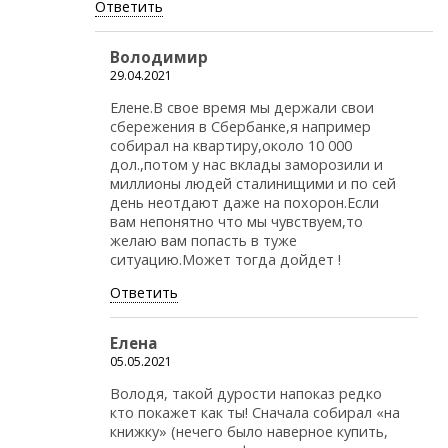
Ответить
Володимир
29.04.2021
Елене.В свое время мы держали свои
сбережения в Сбербанке,я например
собирал на квартиру,около 10 000
дол.,потом у нас вклады заморозили и
миллионы людей сталинищими и по сей
день неотдают даже на похорон.Если
вам непонятно что мы чувствуем,то
желаю вам попасть в туже
ситуацию.Может тогда дойдет !
Ответить
Елена
05.05.2021
Володя, такой дурости напоказ редко
кто покажет как ты! Сначала собирал «на
книжку» (нечего было наверное купить,