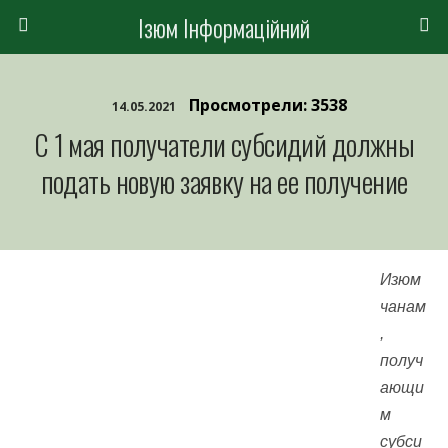
Ізюм Інформаційний
Просмотрели: 3538
14.05.2021
С 1 мая получатели субсидий должны
подать новую заявку на ее получение
Изюм
чанам
,
получ
ающи
м
субси