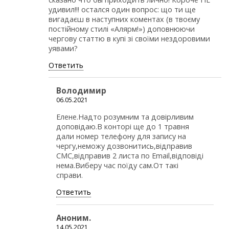
удивил!!! остался один вопрос: що ти ще
вигадаєш в наступних коментах (в твоєму
постійному стилі «Алярм!») доповнюючи
чергову статтю в купі зі своїми нездоровими
уявами?
Ответить
Володимир
06.05.2021
Елене.Надто розумним та довірливим
доповідаю.В конторі ще до 1 травня
дали номер телефону для запису на
чергу,неможу дозвонитись,відправив
СМС,відправив 2 листа по Email,відповіді
нема.Виберу час поїду сам.От такі
справи.
Ответить
Аноним.
14.05.2021