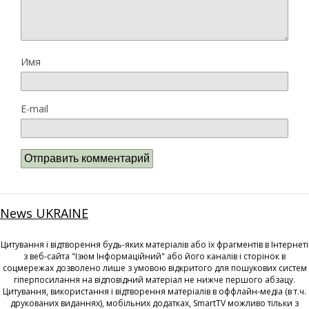
Имя
E-mail
News UKRAINE
Цитування і відтворення будь-яких матеріалів або їх фрагментів в Інтернеті
з веб-сайта "Ізюм Інформаційний" або його каналів і сторінок в
соцмережах дозволено лише з умовою відкритого для пошукових систем
гіперпосилання на відповідний матеріал не нижче першого абзацу.
Цитування, використання і відтворення матеріалів в оффлайн-медіа (в т.ч.
друкованих виданнях), мобільних додатках, SmartTV можливо тільки з